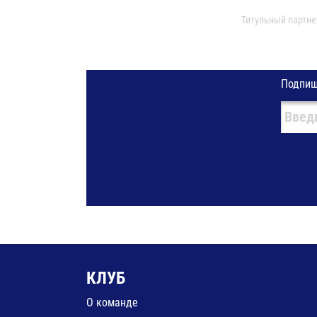
Титульный партне
Подпиш
КЛУБ
О команде