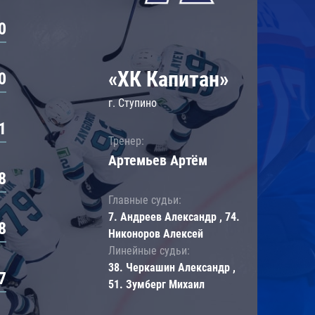
0
«ХК Капитан»
0
г. Ступино
1
Тренер:
Артемьев Артём
8
Главные судьи:
7. Андреев Александр , 74.
8
Никоноров Алексей
Линейные судьи:
38. Черкашин Александр ,
7
51. Зумберг Михаил