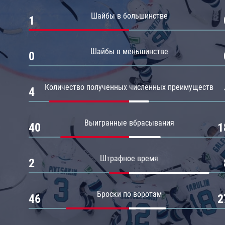
Амур
Шайбы в большинстве
1
Барыс
Салават Юлаев
Шайбы в меньшинстве
0
Сибирь
Количество полученных численных преимуществ
4
Выигранные вбрасывания
40
1
Штрафное время
2
Броски по воротам
46
2