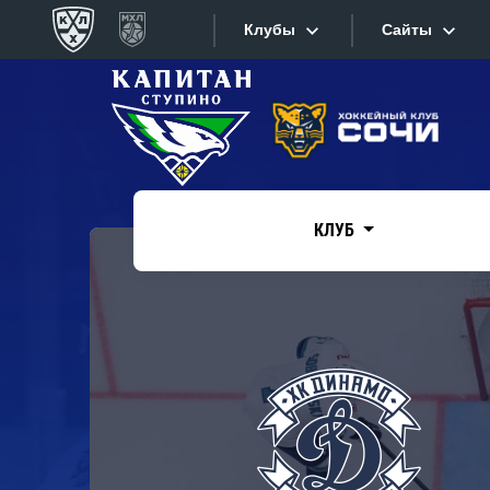
Клубы
Сайты
Конференция «Запад»
Сайты
Дивизион Боброва
Лада
Видеотран
СКА
КЛУБ
Хайлайты
Спартак
Торпедо
Текстовые
ХК Сочи
Интернет-
Дивизион Тарасова
Фотобанк
Динамо Мн
Приложе
Динамо М