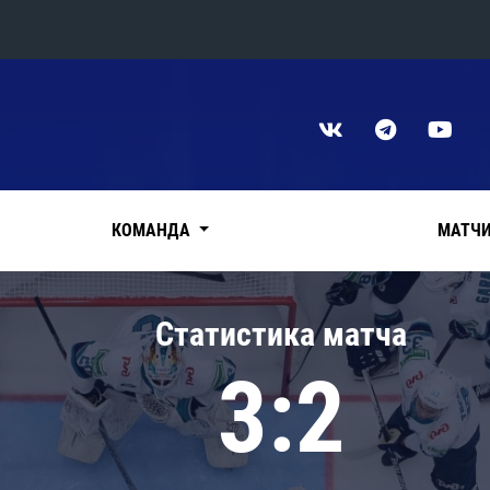
Конференция «Восток»
Дивизион Харламова
Автомобилист
сляции
Ак Барс
КОМАНДА
МАТЧ
Металлург Мг
Нефтехимик
 трансляции
Статистика матча
Трактор
магазин
3:2
Дивизион Чернышева
Авангард
ние КХЛ
Адмирал