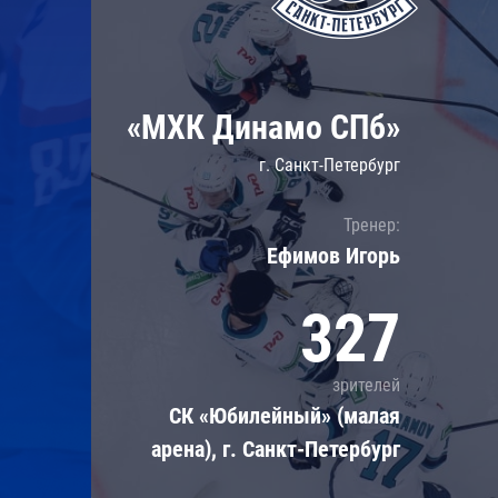
Локомотив
Северсталь
ЦСКА
«МХК Динамо СПб»
Шанхайские Драконы
г. Санкт-Петербург
Тренер:
Ефимов Игорь
327
зрителей
СК «Юбилейный» (малая
арена), г. Санкт-Петербург