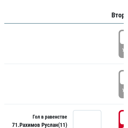
Второ
2
УД
3
УД
3
Гол в равенстве
71.Рахимов Руслан(11)