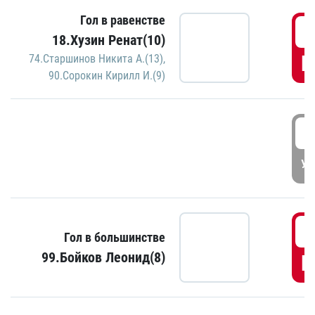
Гол в равенстве
1
18.Хузин Ренат(10)
Г
74.Старшинов Никита А.(13)
,
90.Сорокин Кирилл И.(9)
1
УД
1
Гол в большинстве
99.Бойков Леонид(8)
Г