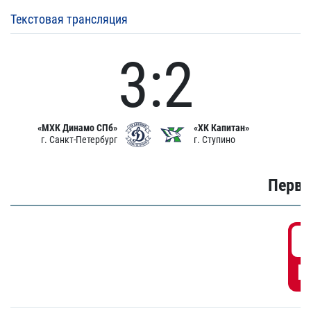
Текстовая трансляция
3:2
«МХК Динамо СПб»
«ХК Капитан»
г. Санкт-Петербург
г. Ступино
Первы
0
Г