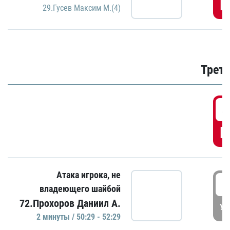
Г
29.Гусев Максим М.(4)
Трети
4
Г
Атака игрока, не
5
владеющего шайбой
72.Прохоров Даниил А.
УД
2 минуты / 50:29 - 52:29