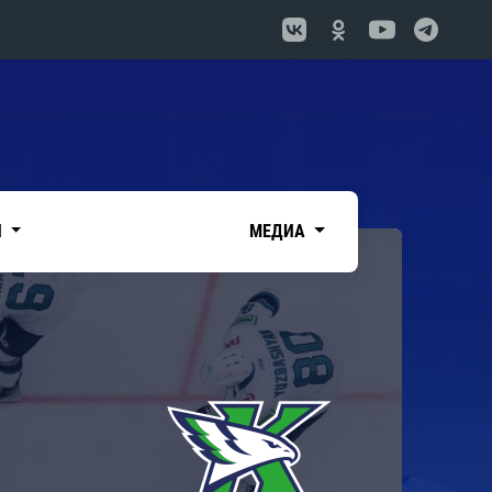
И
МЕДИА