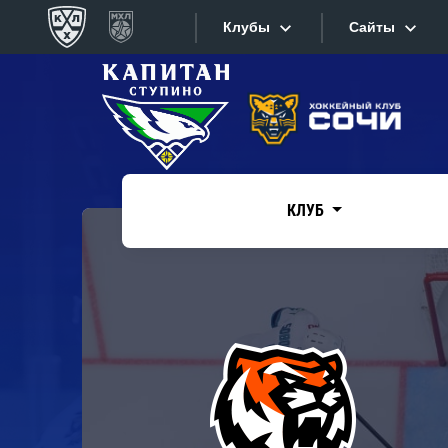
Клубы
Сайты
Конференция «Запад»
Сайты
Дивизион Боброва
Лада
Видеотран
СКА
КЛУБ
Хайлайты
Спартак
Торпедо
Текстовые
ХК Сочи
Интернет-
Дивизион Тарасова
Фотобанк
Динамо Мн
Приложе
Динамо М