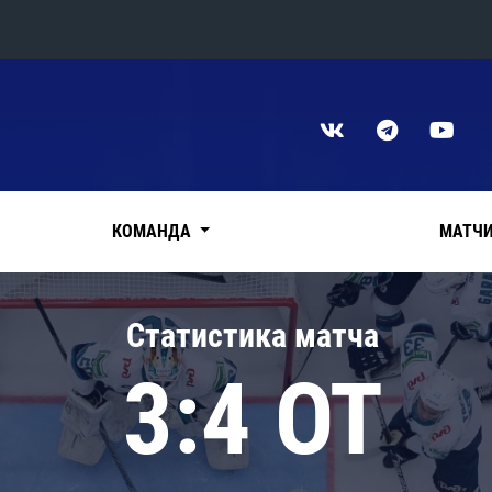
Конференция «Восток»
Дивизион Харламова
Автомобилист
сляции
Ак Барс
КОМАНДА
МАТЧ
Металлург Мг
Нефтехимик
 трансляции
Статистика матча
Трактор
магазин
3:4 ОТ
Дивизион Чернышева
Авангард
ние КХЛ
Адмирал