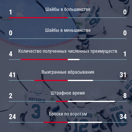
Амур
Шайбы в большинстве
1
0
Барыс
Салават Юлаев
Шайбы в меньшинстве
0
0
Сибирь
Количество полученных численных преимуществ
4
1
Выигранные вбрасывания
41
31
Штрафное время
2
8
Броски по воротам
24
34