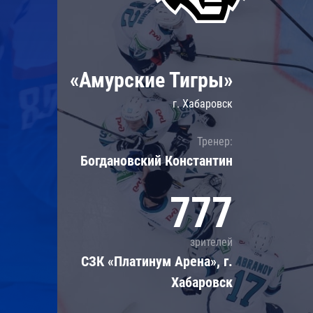
Локомотив
Северсталь
ЦСКА
«Амурские Тигры»
Шанхайские Драконы
г. Хабаровск
Тренер:
Богдановский Константин
777
зрителей
СЗК «Платинум Арена», г.
Хабаровск