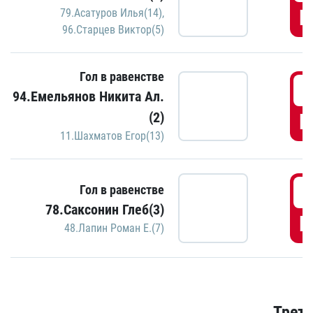
Г
79.Асатуров Илья(14)
,
96.Старцев Виктор(5)
Гол в равенстве
3
94.Емельянов Никита Ал.
(2)
Г
11.Шахматов Егор(13)
3
Гол в равенстве
78.Саксонин Глеб(3)
Г
48.Лапин Роман Е.(7)
Трети