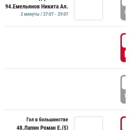
94.Емельянов Никита Ал.
УД
2 минуты / 27:07 - 29:07
2
Г
3
УД
Гол в большинстве
3
48.Лапин Роман Е.(5)