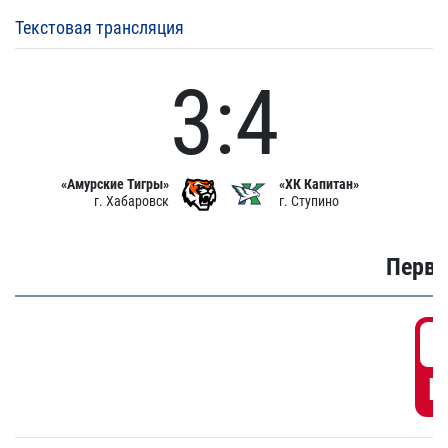
Текстовая трансляция
3:4
«Амурские Тигры»
«ХК Капитан»
г. Хабаровск
г. Ступино
Первы
0
Г