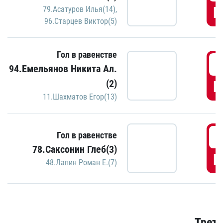
Г
79.Асатуров Илья(14)
,
96.Старцев Виктор(5)
Гол в равенстве
3
94.Емельянов Никита Ал.
(2)
Г
11.Шахматов Егор(13)
3
Гол в равенстве
78.Саксонин Глеб(3)
Г
48.Лапин Роман Е.(7)
Трети