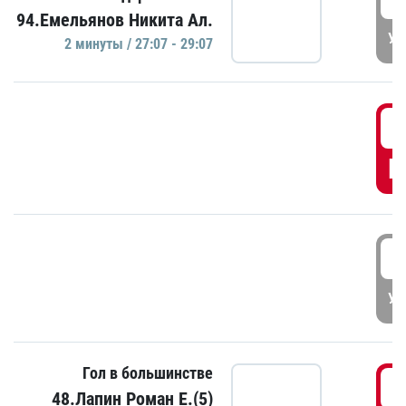
94.Емельянов Никита Ал.
УД
2 минуты / 27:07 - 29:07
2
Г
3
УД
Гол в большинстве
3
48.Лапин Роман Е.(5)