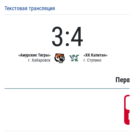
Текстовая трансляция
3:4
«Амурские Тигры»
«ХК Капитан»
г. Хабаровск
г. Ступино
Первы
0
Г