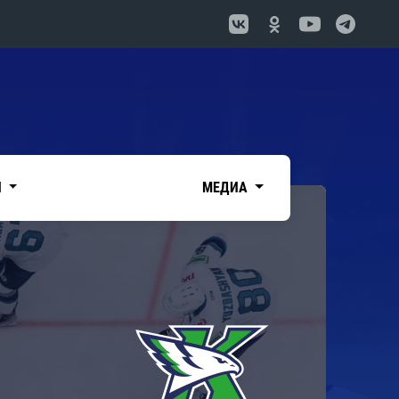
И
МЕДИА