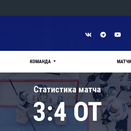
Конференция «Восток»
Дивизион Харламова
Автомобилист
сляции
Ак Барс
КОМАНДА
МАТЧ
Металлург Мг
Нефтехимик
 трансляции
Статистика матча
Трактор
магазин
3:4 ОТ
Дивизион Чернышева
Авангард
ние КХЛ
Адмирал