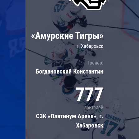
Локомотив
Северсталь
ЦСКА
«Амурские Тигры»
Шанхайские Драконы
г. Хабаровск
Тренер:
Богдановский Константин
777
зрителей
СЗК «Платинум Арена», г.
Хабаровск