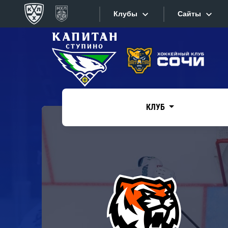
Клубы
Сайты
Конференция «Запад»
Сайты
Дивизион Боброва
Лада
Видеотран
СКА
КЛУБ
Хайлайты
Спартак
Торпедо
Текстовые
ХК Сочи
Интернет-
Дивизион Тарасова
Фотобанк
Динамо Мн
Приложе
Динамо М