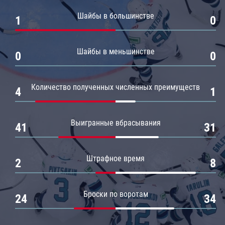
Амур
Шайбы в большинстве
1
0
Барыс
Салават Юлаев
Шайбы в меньшинстве
0
0
Сибирь
Количество полученных численных преимуществ
4
1
Выигранные вбрасывания
41
31
Штрафное время
2
8
Броски по воротам
24
34