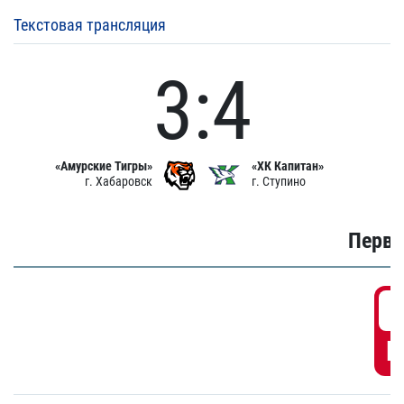
Текстовая трансляция
3:4
«Амурские Тигры»
«ХК Капитан»
г. Хабаровск
г. Ступино
Первы
0
Г