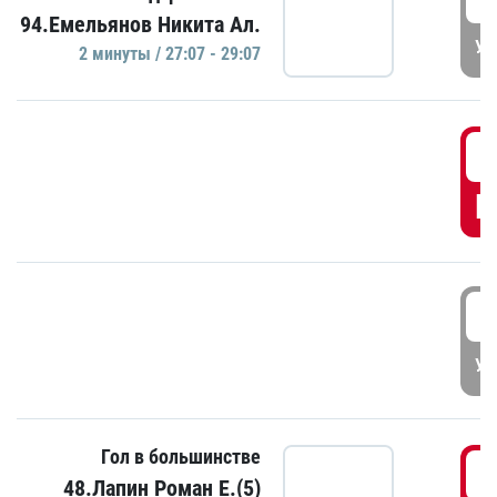
94.Емельянов Никита Ал.
УД
2 минуты / 27:07 - 29:07
2
Г
3
УД
Гол в большинстве
3
48.Лапин Роман Е.(5)