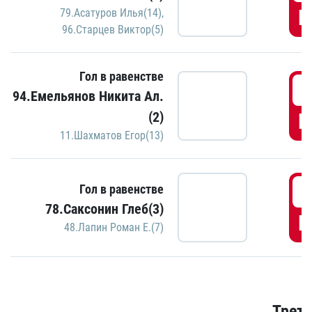
Г
79.Асатуров Илья(14)
,
96.Старцев Виктор(5)
Гол в равенстве
3
94.Емельянов Никита Ал.
(2)
Г
11.Шахматов Егор(13)
3
Гол в равенстве
78.Саксонин Глеб(3)
Г
48.Лапин Роман Е.(7)
Трети