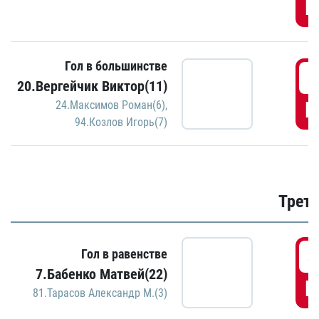
Г
Гол в большинстве
3
20.Вергейчик Виктор(11)
Г
24.Максимов Роман(6)
,
94.Козлов Игорь(7)
Трети
4
Гол в равенстве
7.Бабенко Матвей(22)
Г
81.Тарасов Александр М.(3)