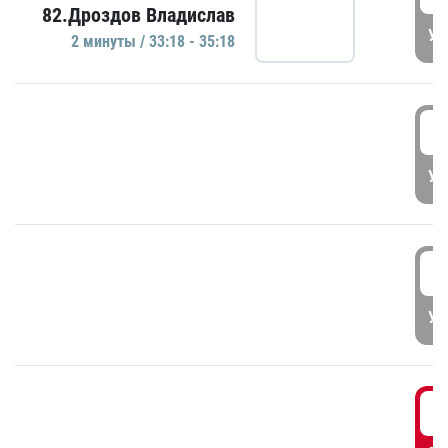
82.Дроздов Владислав
УД
2 минуты / 33:18 - 35:18
3
УД
3
УД
3