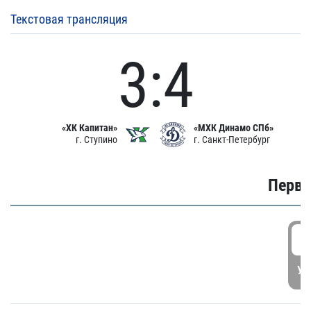
Текстовая трансляция
3:4
«ХК Капитан»
«МХК Динамо СПб»
г. Ступино
г. Санкт-Петербург
Первы
1
УД