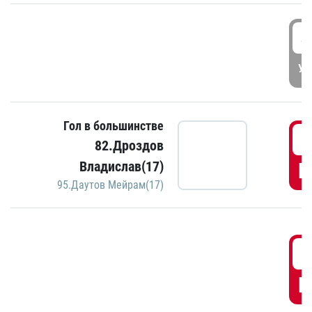
4
УД
Гол в большинстве
5
82.Дроздов
Владислав(17)
Г
95.Даутов Мейрам(17)
5
Г