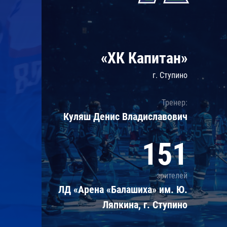
Локомотив
Северсталь
ЦСКА
«ХК Капитан»
Шанхайские Драконы
г. Ступино
Тренер:
Куляш Денис Владиславович
151
зрителей
ЛД «Арена «Балашиха» им. Ю.
Ляпкина, г. Ступино