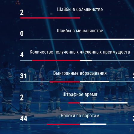
Амур
Шайбы в большинстве
2
Барыс
Салават Юлаев
Шайбы в меньшинстве
0
Сибирь
Количество полученных численных преимуществ
4
Выигранные вбрасывания
31
Штрафное время
2
Броски по воротам
44