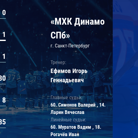
0
«МХК Динамо
СПб»
1
г. Санкт-Петербург
1
Тренер:
Ефимов Игорь
30
Геннадьевич
Главные судьи:
8
60. Симонов Валерий , 14.
Ларин Вячеслав
Линейные судьи:
35
60. Муратов Вадим , 18.
Рогачёв Иван