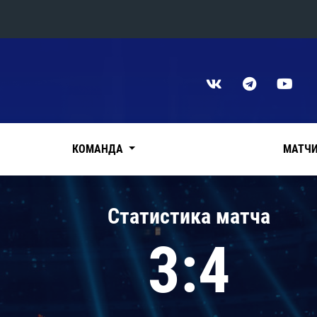
Конференция «Восток»
Дивизион Харламова
Автомобилист
сляции
Ак Барс
КОМАНДА
МАТЧ
Металлург Мг
Нефтехимик
 трансляции
Статистика матча
Трактор
магазин
3:4
Дивизион Чернышева
Авангард
ние КХЛ
Адмирал