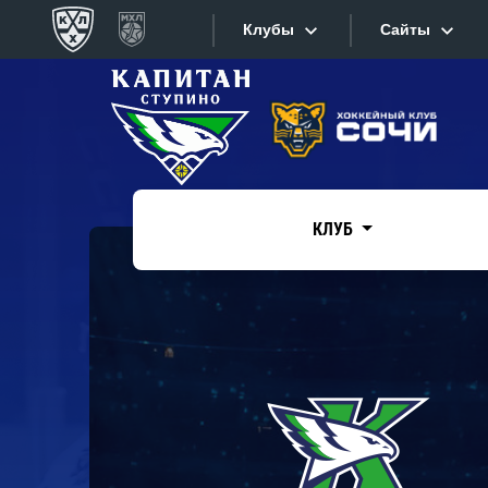
Клубы
Сайты
Конференция «Запад»
Сайты
Дивизион Боброва
Лада
Видеотран
СКА
КЛУБ
Хайлайты
Спартак
Торпедо
Текстовые
ХК Сочи
Интернет-
Дивизион Тарасова
Фотобанк
Динамо Мн
Приложе
Динамо М