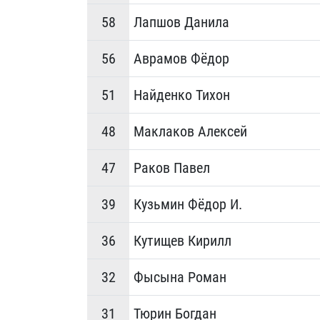
58
Лапшов Данила
56
Аврамов Фёдор
51
Найденко Тихон
48
Маклаков Алексей
47
Раков Павел
39
Кузьмин Фёдор И.
36
Кутищев Кирилл
32
Фысына Роман
31
Тюрин Богдан