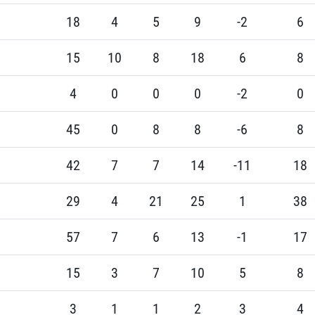
18
4
5
9
-2
6
15
10
8
18
6
8
4
0
0
0
-2
0
45
0
8
8
-6
8
42
7
7
14
-11
18
29
4
21
25
1
38
57
7
6
13
-1
17
15
3
7
10
5
8
3
1
1
2
3
4