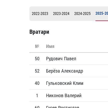
Локомотив
Северсталь
2025-2
2022-2023
2023-2024
2024-2025
ЦСКА
Шанхайские Драконы
Вратари
№
Имя
50
Рудович Павел
52
Берёза Александр
40
Гульковский Клим
1
Никонов Валерий
60
Гусев Ростислав