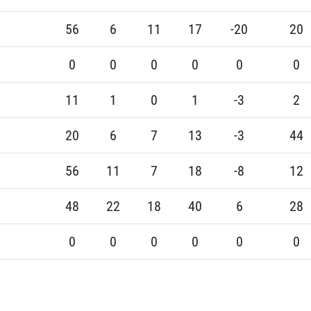
56
6
11
17
-20
20
0
0
0
0
0
0
11
1
0
1
-3
2
20
6
7
13
-3
44
56
11
7
18
-8
12
48
22
18
40
6
28
0
0
0
0
0
0