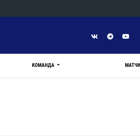
Конференция «Восток»
Дивизион Харламова
Автомобилист
сляции
Ак Барс
КОМАНДА
МАТЧ
Металлург Мг
Нефтехимик
 трансляции
Трактор
магазин
Дивизион Чернышева
Авангард
ние КХЛ
Адмирал