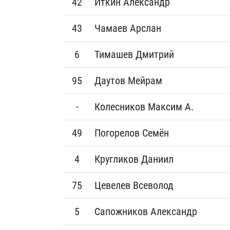
42
Иткин Александр
43
Чамаев Арслан
6
Тимашев Дмитрий
95
Даутов Мейрам
-
Колесников Максим А.
49
Погорелов Семён
4
Кругликов Даниил
75
Цевелев Всеволод
5
Сапожников Александр