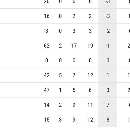
20
0
6
6
-3
16
0
2
2
-3
8
0
3
3
-2
62
2
17
19
-1
0
0
0
0
0
42
5
7
12
1
47
1
5
6
3
14
2
9
11
7
15
3
9
12
8