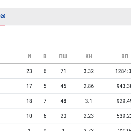
Амур
Барыс
026
Салават Юлаев
Сибирь
И
В
ПШ
КН
ВП
23
6
71
3.32
1284:
17
5
45
2.86
943:3
18
7
48
3.1
929:4
10
6
20
2.23
539:2
1
0
1
2.73
22:2