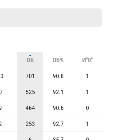
ОБ
ОБ%
И"0"
00
701
90.8
1
0
525
92.1
1
9
464
90.6
0
2
253
92.7
1
6
6
85.7
0