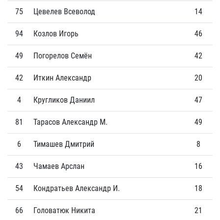
75
Цевелев Всеволод
14
2
94
Козлов Игорь
46
3
49
Погорелов Семён
42
5
42
Иткин Александр
20
0
4
Кругликов Даниил
47
1
81
Тарасов Александр М.
49
1
6
Тимашев Дмитрий
8
0
43
Чамаев Арслан
16
0
54
Кондратьев Александр И.
18
0
66
Головатюк Никита
21
0