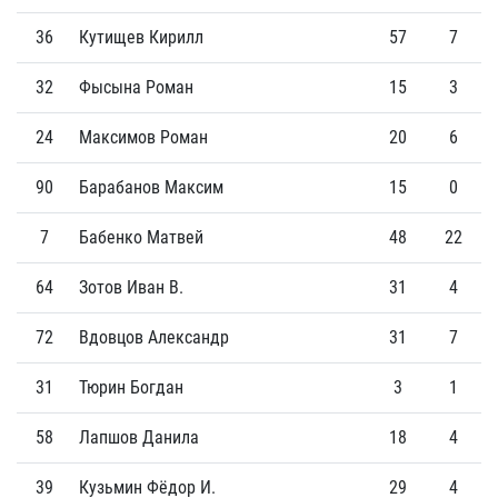
36
Кутищев Кирилл
57
7
32
Фысына Роман
15
3
24
Максимов Роман
20
6
90
Барабанов Максим
15
0
7
Бабенко Матвей
48
22
64
Зотов Иван В.
31
4
72
Вдовцов Александр
31
7
31
Тюрин Богдан
3
1
58
Лапшов Данила
18
4
39
Кузьмин Фёдор И.
29
4