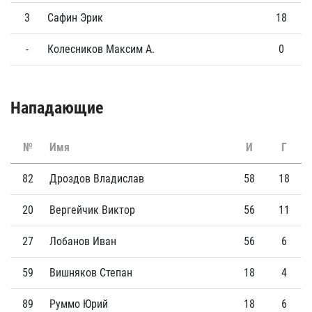
3
Сафин Эрик
18
0
-
Колесников Максим А.
0
0
Нападающие
№
Имя
И
Г
82
Дроздов Владислав
58
18
20
Вергейчик Виктор
56
11
27
Лобанов Иван
56
6
59
Вишняков Степан
18
4
89
Руммо Юрий
18
6