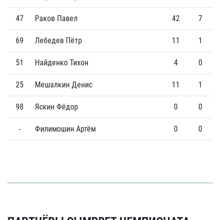
47
Раков Павел
42
7
69
Лебедев Пётр
11
1
51
Найденко Тихон
4
0
25
Мешалкин Денис
11
1
98
Яскин Фёдор
0
0
-
Филимошин Артём
0
0