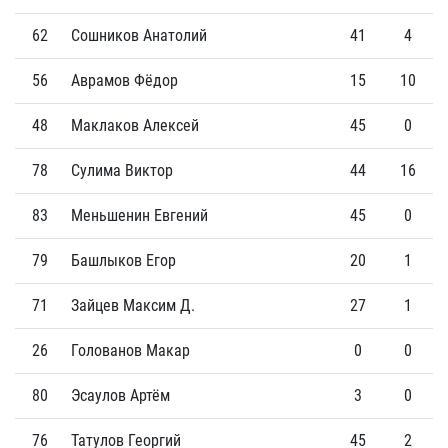
62
Сошников Анатолий
41
4
56
Аврамов Фёдор
15
10
48
Маклаков Алексей
45
0
78
Сулима Виктор
44
16
83
Меньшенин Евгений
45
0
79
Башлыков Егор
20
1
71
Зайцев Максим Д.
27
1
26
Голованов Макар
0
0
80
Эсаулов Артём
3
0
76
Татулов Георгий
45
2