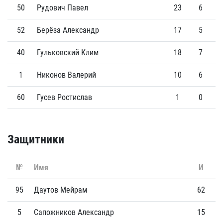
50
Рудович Павел
23
6
52
Берёза Александр
17
5
40
Гульковский Клим
18
7
1
Никонов Валерий
10
6
60
Гусев Ростислав
1
0
Защитники
№
Имя
И
Г
95
Даутов Мейрам
62
2
5
Сапожников Александр
15
3