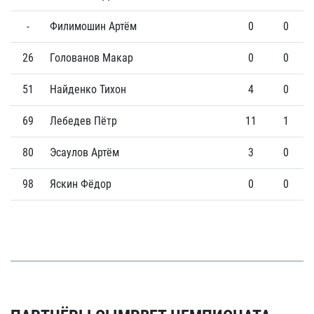
-
Филимошин Артём
0
0
26
Голованов Макар
0
0
51
Найденко Тихон
4
0
69
Лебедев Пётр
11
1
80
Эсаулов Артём
3
0
98
Яскин Фёдор
0
0