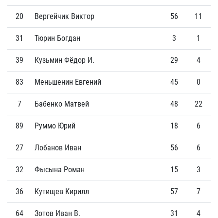
20
Вергейчик Виктор
56
11
31
Тюрин Богдан
3
1
39
Кузьмин Фёдор И.
29
4
83
Меньшенин Евгений
45
0
7
Бабенко Матвей
48
22
89
Руммо Юрий
18
6
27
Лобанов Иван
56
6
32
Фысына Роман
15
3
36
Кутищев Кирилл
57
7
64
Зотов Иван В.
31
4