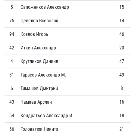
5
Сапожников Александр
15
3
75
Цевелев Всеволод
14
2
94
Козлов Игорь
46
3
42
Иткин Александр
20
0
4
Кругликов Даниил
47
1
81
Тарасов Александр М.
49
1
6
Тимашев Дмитрий
8
0
43
Чамаев Арслан
16
0
54
Кондратьев Александр И.
18
0
66
Головатюк Никита
21
0