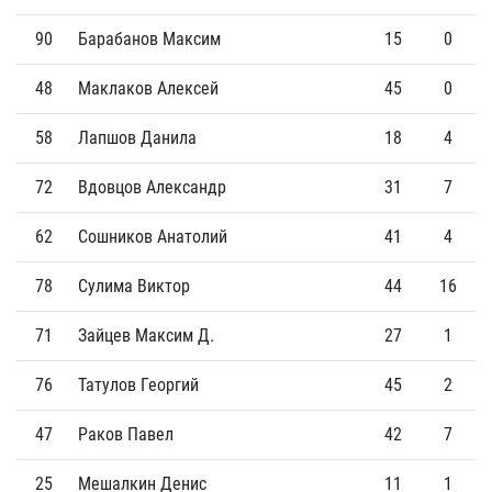
90
Барабанов Максим
15
0
48
Маклаков Алексей
45
0
58
Лапшов Данила
18
4
72
Вдовцов Александр
31
7
62
Сошников Анатолий
41
4
78
Сулима Виктор
44
16
71
Зайцев Максим Д.
27
1
76
Татулов Георгий
45
2
47
Раков Павел
42
7
25
Мешалкин Денис
11
1