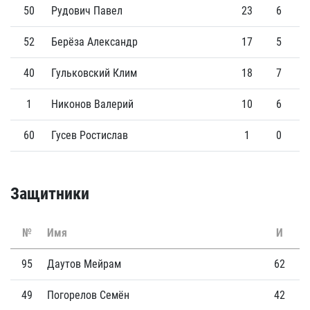
50
Рудович Павел
23
6
52
Берёза Александр
17
5
40
Гульковский Клим
18
7
1
Никонов Валерий
10
6
60
Гусев Ростислав
1
0
Защитники
№
Имя
И
Г
95
Даутов Мейрам
62
2
49
Погорелов Семён
42
5