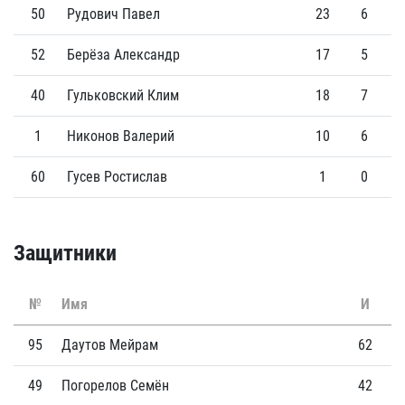
50
Рудович Павел
23
6
52
Берёза Александр
17
5
40
Гульковский Клим
18
7
1
Никонов Валерий
10
6
60
Гусев Ростислав
1
0
Защитники
№
Имя
И
Г
95
Даутов Мейрам
62
2
49
Погорелов Семён
42
5