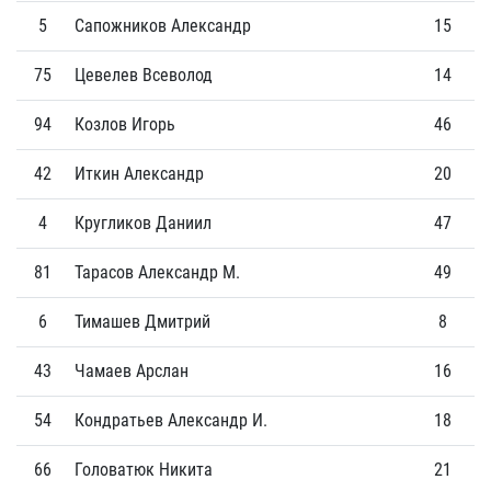
5
Сапожников Александр
15
3
75
Цевелев Всеволод
14
2
94
Козлов Игорь
46
3
42
Иткин Александр
20
0
4
Кругликов Даниил
47
1
81
Тарасов Александр М.
49
1
6
Тимашев Дмитрий
8
0
43
Чамаев Арслан
16
0
54
Кондратьев Александр И.
18
0
66
Головатюк Никита
21
0