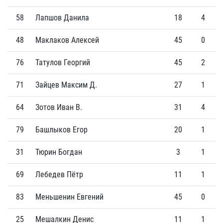
58
Лапшов Данила
18
4
48
Маклаков Алексей
45
0
76
Татулов Георгий
45
2
71
Зайцев Максим Д.
27
1
64
Зотов Иван В.
31
4
79
Башлыков Егор
20
1
31
Тюрин Богдан
3
1
69
Лебедев Пётр
11
1
83
Меньшенин Евгений
45
0
25
Мешалкин Денис
11
1