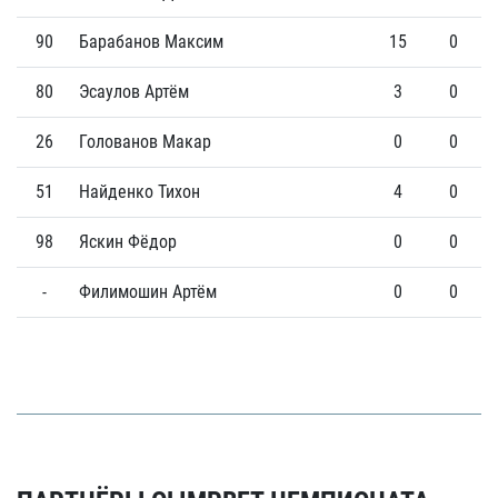
90
Барабанов Максим
15
0
80
Эсаулов Артём
3
0
26
Голованов Макар
0
0
51
Найденко Тихон
4
0
98
Яскин Фёдор
0
0
-
Филимошин Артём
0
0