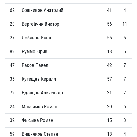
62
Сошников Анатолий
41
4
20
Вергейчик Виктор
56
11
27
Лобанов Иван
56
6
89
Руммо Юрий
18
6
47
Раков Павел
42
7
36
Кутищев Кирилл
57
7
72
Вдовцов Александр
31
7
24
Максимов Роман
20
6
32
Фысына Роман
15
3
59
Вишняков Степан
18
4