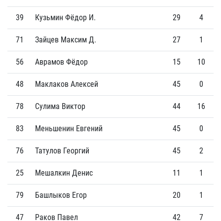
39
Кузьмин Фёдор И.
29
4
71
Зайцев Максим Д.
27
1
56
Аврамов Фёдор
15
10
48
Маклаков Алексей
45
0
78
Сулима Виктор
44
16
83
Меньшенин Евгений
45
0
76
Татулов Георгий
45
2
25
Мешалкин Денис
11
1
79
Башлыков Егор
20
1
47
Раков Павел
42
7