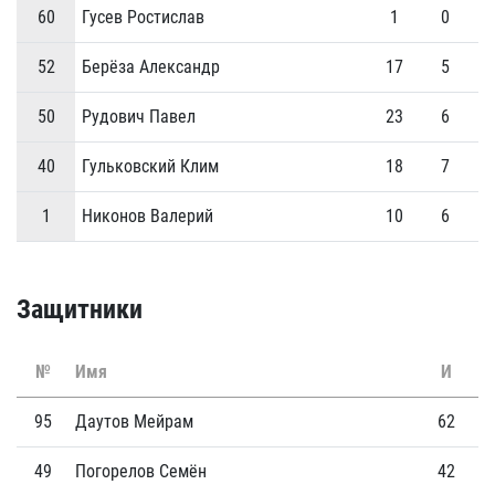
60
Гусев Ростислав
1
0
52
Берёза Александр
17
5
50
Рудович Павел
23
6
40
Гульковский Клим
18
7
1
Никонов Валерий
10
6
Защитники
№
Имя
И
Г
95
Даутов Мейрам
62
2
49
Погорелов Семён
42
5