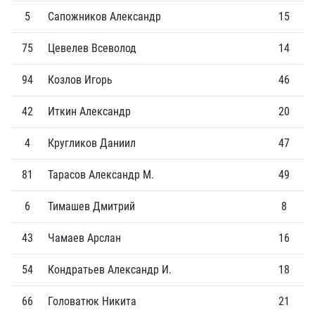
5
Сапожников Александр
15
3
75
Цевелев Всеволод
14
2
94
Козлов Игорь
46
3
42
Иткин Александр
20
0
4
Кругликов Даниил
47
1
81
Тарасов Александр М.
49
1
6
Тимашев Дмитрий
8
0
43
Чамаев Арслан
16
0
54
Кондратьев Александр И.
18
0
66
Головатюк Никита
21
0