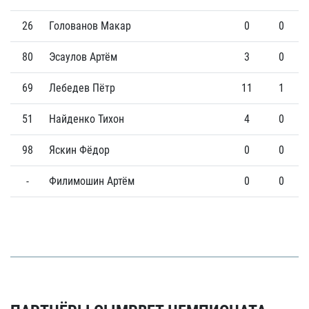
26
Голованов Макар
0
0
80
Эсаулов Артём
3
0
69
Лебедев Пётр
11
1
51
Найденко Тихон
4
0
98
Яскин Фёдор
0
0
-
Филимошин Артём
0
0