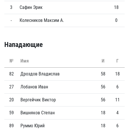
3
Сафин Эрик
18
0
-
Колесников Максим А.
0
0
Нападающие
№
Имя
И
Г
82
Дроздов Владислав
58
18
27
Лобанов Иван
56
6
20
Вергейчик Виктор
56
11
59
Вишняков Степан
18
4
89
Руммо Юрий
18
6