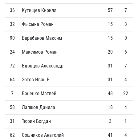
36
Кутищев Кирилл
57
7
32
Фысына Роман
15
3
90
Барабанов Максим
15
0
24
Максимов Роман
20
6
72
Вдовцов Александр
31
7
64
Зотов Иван В.
31
4
7
Бабенко Матвей
48
22
58
Лапшов Данила
18
4
31
Тюрин Богдан
3
1
62
Сошников Анатолий
41
4