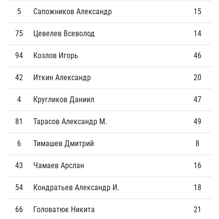
5
Сапожников Александр
15
3
75
Цевелев Всеволод
14
2
94
Козлов Игорь
46
3
42
Иткин Александр
20
0
4
Кругликов Даниил
47
1
81
Тарасов Александр М.
49
1
6
Тимашев Дмитрий
8
0
43
Чамаев Арслан
16
0
54
Кондратьев Александр И.
18
0
66
Головатюк Никита
21
0