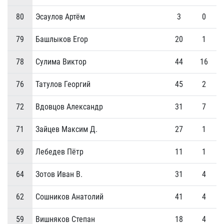
80
Эсаулов Артём
3
0
79
Башлыков Егор
20
1
78
Сулима Виктор
44
16
76
Татулов Георгий
45
2
72
Вдовцов Александр
31
7
71
Зайцев Максим Д.
27
1
69
Лебедев Пётр
11
1
64
Зотов Иван В.
31
4
62
Сошников Анатолий
41
4
59
Вишняков Степан
18
4