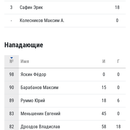
3
Сафин Эрик
18
0
-
Колесников Максим А.
0
0
Нападающие
№
Имя
И
Г
98
Яскин Фёдор
0
0
90
Барабанов Максим
15
0
89
Руммо Юрий
18
6
83
Меньшенин Евгений
45
0
82
Дроздов Владислав
58
18