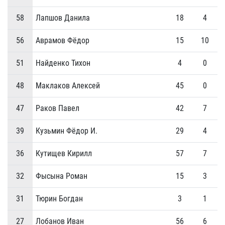
58
Лапшов Данила
18
4
56
Аврамов Фёдор
15
10
51
Найденко Тихон
4
0
48
Маклаков Алексей
45
0
47
Раков Павел
42
7
39
Кузьмин Фёдор И.
29
4
36
Кутищев Кирилл
57
7
32
Фысына Роман
15
3
31
Тюрин Богдан
3
1
27
Лобанов Иван
56
6