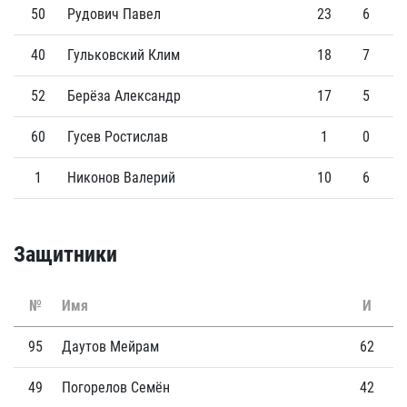
50
Рудович Павел
23
6
40
Гульковский Клим
18
7
52
Берёза Александр
17
5
60
Гусев Ростислав
1
0
1
Никонов Валерий
10
6
Защитники
№
Имя
И
Г
95
Даутов Мейрам
62
2
49
Погорелов Семён
42
5