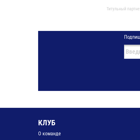
Титульный партне
Подпиш
КЛУБ
О команде