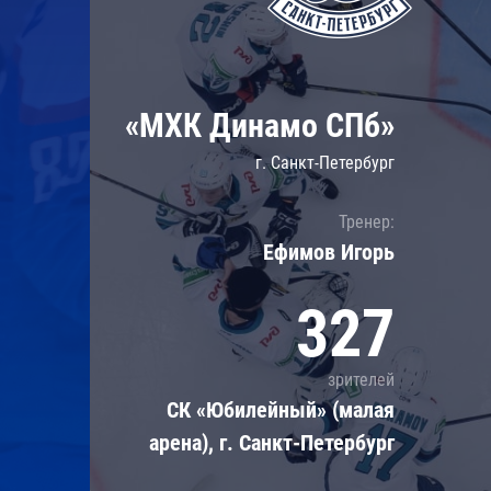
Локомотив
Северсталь
ЦСКА
«МХК Динамо СПб»
Шанхайские Драконы
г. Санкт-Петербург
Тренер:
Ефимов Игорь
327
зрителей
СК «Юбилейный» (малая
арена), г. Санкт-Петербург