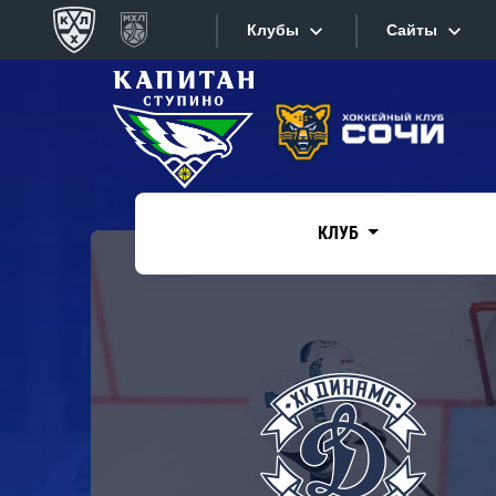
Клубы
Сайты
Конференция «Запад»
Сайты
Дивизион Боброва
Лада
Видеотран
СКА
КЛУБ
Хайлайты
Спартак
Торпедо
Текстовые
ХК Сочи
Интернет-
Дивизион Тарасова
Фотобанк
Динамо Мн
Приложе
Динамо М