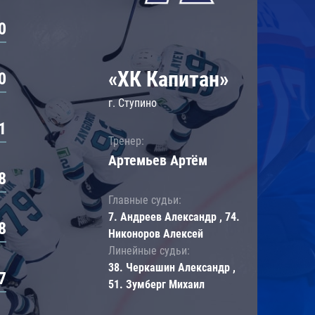
0
«ХК Капитан»
0
г. Ступино
1
Тренер:
Артемьев Артём
8
Главные судьи:
7. Андреев Александр , 74.
8
Никоноров Алексей
Линейные судьи:
38. Черкашин Александр ,
7
51. Зумберг Михаил