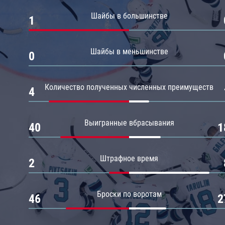
Амур
Шайбы в большинстве
1
Барыс
Салават Юлаев
Шайбы в меньшинстве
0
Сибирь
Количество полученных численных преимуществ
4
Выигранные вбрасывания
40
1
Штрафное время
2
Броски по воротам
46
2