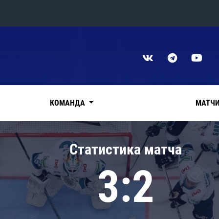
Конференция «Восток»
Дивизион Харламова
Автомобилист
сляции
Ак Барс
КОМАНДА
МАТЧ
Металлург Мг
Нефтехимик
 трансляции
Статистика матча
Трактор
магазин
3:2
Дивизион Чернышева
Авангард
ние КХЛ
Адмирал