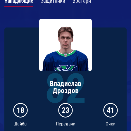
Нападающие
Защитники
Вратари
Владислав
Дроздов
18
23
41
Шайбы
Передачи
Очки