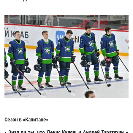
Сезон в «Капитане»
- Знал ли ты, что Денис Куляш и Андрей Таратухин –