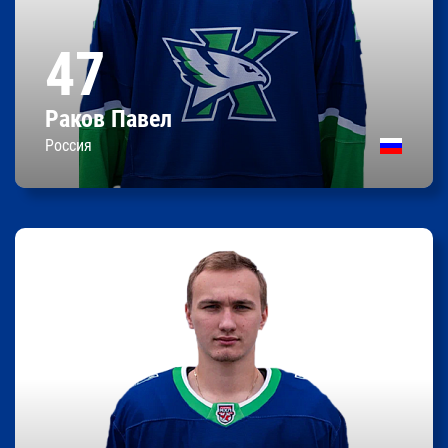
186 / 80
Рост/вес
47
19.12.2008
Дата рождения
Россия
Родился
Раков Павел
Контракт до 31.05.2028
Россия
Тихон
Найденко
0
0
0
Очки
Передачи
Шайбы