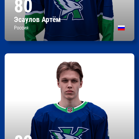
80
Россия
Родился
Эсаулов Артём
Контракт до 31.05.2026
Россия
Владислав
Дроздов
0
0
0
Очки
Передачи
Шайбы
195 / 94
Рост/вес
05.01.2007
Дата рождения