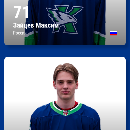
71
06.01.2006
Дата рождения
Россия
Родился
Зайцев Максим
Контракт до 30.04.2026
Россия
Георгий
Татулов
0
0
0
Очки
Передачи
Шайбы
187 / 84
Рост/вес