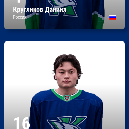
Кругликов Даниил
Контракт до 31.05.2027
Россия
Мейрам
Даутов
0
0
0
Очки
Передачи
Шайбы
183 / 76
Рост/вес
16
24.10.2006
Дата рождения
Россия
Родился