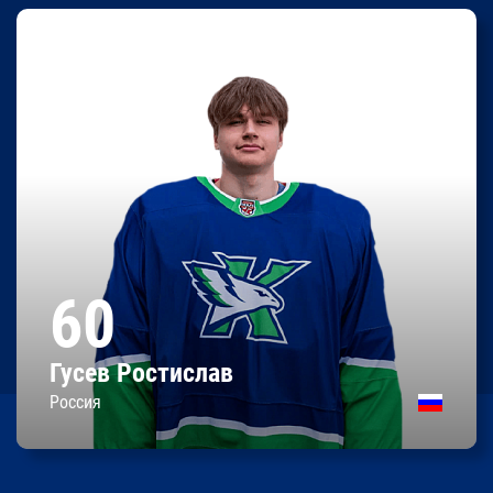
Ростислав
Гусев
0
0
0
И"0"
%ОБ
КН
182 / 75
Рост/вес
60
07.06.2008
Дата рождения
Россия
Родился
Гусев Ростислав
Контракт до 31.05.2028
Россия