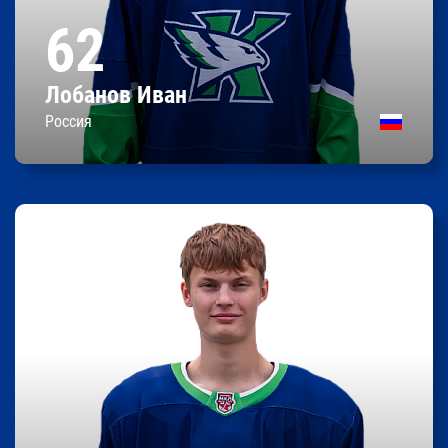
175 / 73
Рост/вес
62
05.01.2007
Дата рождения
Россия
Родился
Лобанов Иван
Контракт до 31.05.2027
Россия
Максим Д.
Зайцев
0
0
0
Очки
Передачи
Шайбы
193 / 71
Рост/вес