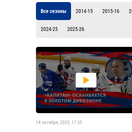
Локомотив
Все сезоны
2014-15
2015-16
2
Северсталь
ЦСКА
2024-25
2025-26
Шанхайские Драконы
14 октября, 2023, 17:25