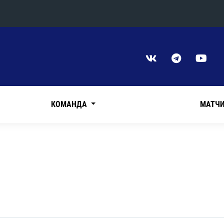
Конференция «Восток»
Дивизион Харламова
Автомобилист
сляции
Ак Барс
КОМАНДА
МАТЧ
Металлург Мг
Нефтехимик
 трансляции
Трактор
магазин
Дивизион Чернышева
Авангард
ние КХЛ
Адмирал