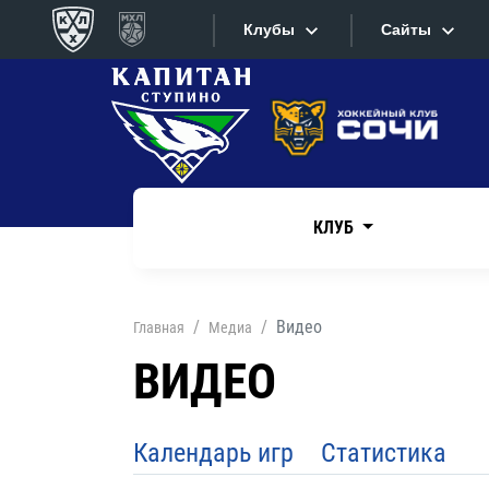
Клубы
Сайты
Конференция «Запад»
Сайты
Дивизион Боброва
Лада
Видеотран
СКА
КЛУБ
Хайлайты
Спартак
Торпедо
Текстовые
Видео
Главная
Медиа
ХК Сочи
Интернет-
ВИДЕО
Дивизион Тарасова
Фотобанк
Динамо Мн
Календарь игр
Статистика
Приложе
Динамо М