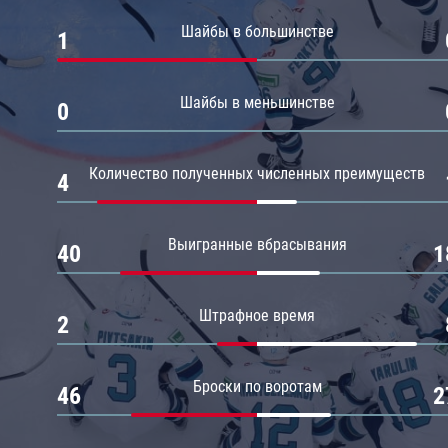
Амур
Шайбы в большинстве
1
Барыс
Салават Юлаев
Шайбы в меньшинстве
0
Сибирь
Количество полученных численных преимуществ
4
Выигранные вбрасывания
40
1
Штрафное время
2
Броски по воротам
46
2