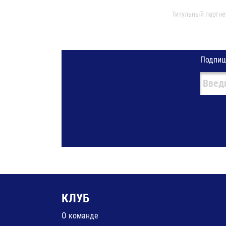
Титульный партне
Подпиш
КЛУБ
О команде