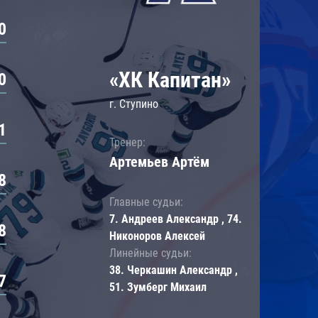
0
«ХК Капитан»
0
г. Ступино
1
Тренер:
Артемьев Артём
8
Главные судьи:
7. Андреев Александр , 74.
8
Никоноров Алексей
Линейные судьи:
38. Черкашин Александр ,
7
51. Зумберг Михаил