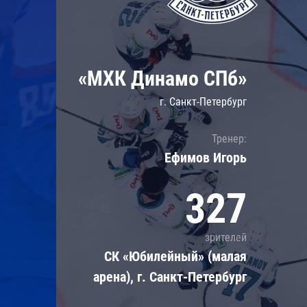
Локомотив
Северсталь
ЦСКА
«МХК Динамо СПб»
Шанхайские Драконы
г. Санкт-Петербург
Тренер:
Ефимов Игорь
327
зрителей
СК «Юбилейный» (малая
арена), г. Санкт-Петербург