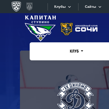
Клубы
Сайты
Конференция «Запад»
Сайты
Дивизион Боброва
Лада
Видеотран
СКА
КЛУБ
Хайлайты
Спартак
Торпедо
Текстовые
ХК Сочи
Интернет-
Дивизион Тарасова
Фотобанк
Динамо Мн
Приложе
Динамо М