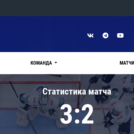
Конференция «Восток»
Дивизион Харламова
Автомобилист
сляции
Ак Барс
КОМАНДА
МАТЧ
Металлург Мг
Нефтехимик
 трансляции
Статистика матча
Трактор
магазин
3:2
Дивизион Чернышева
Авангард
ние КХЛ
Адмирал