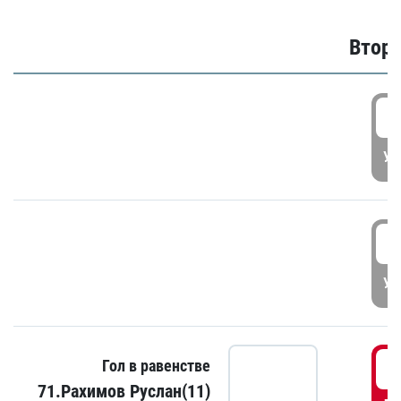
Второ
2
УД
3
УД
3
Гол в равенстве
71.Рахимов Руслан(11)