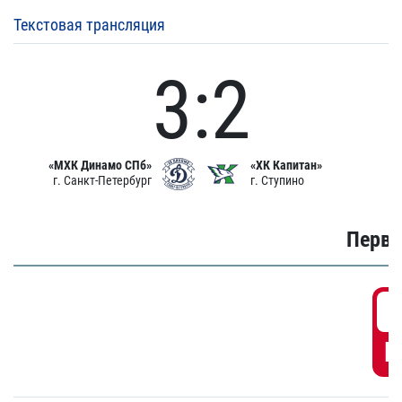
Текстовая трансляция
3:2
«МХК Динамо СПб»
«ХК Капитан»
г. Санкт-Петербург
г. Ступино
Первы
0
Г