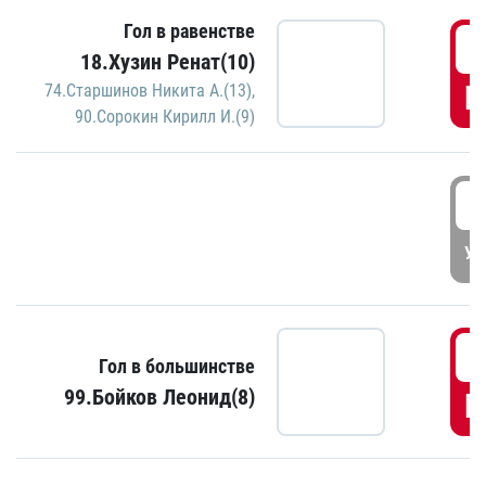
Гол в равенстве
1
18.Хузин Ренат(10)
Г
74.Старшинов Никита А.(13)
,
90.Сорокин Кирилл И.(9)
1
УД
1
Гол в большинстве
99.Бойков Леонид(8)
Г