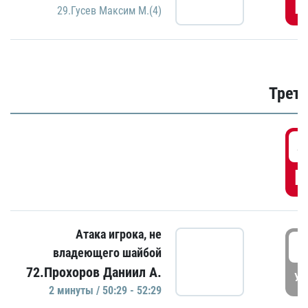
Г
29.Гусев Максим М.(4)
Трети
4
Г
Атака игрока, не
5
владеющего шайбой
72.Прохоров Даниил А.
УД
2 минуты / 50:29 - 52:29