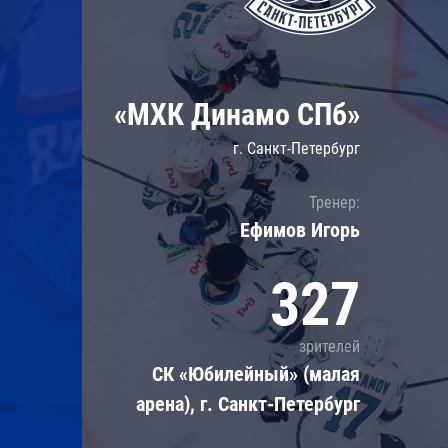
Локомотив
Северсталь
ЦСКА
«МХК Динамо СПб»
Шанхайские Драконы
г. Санкт-Петербург
Тренер:
Ефимов Игорь
327
зрителей
СК «Юбилейный» (малая
арена), г. Санкт-Петербург