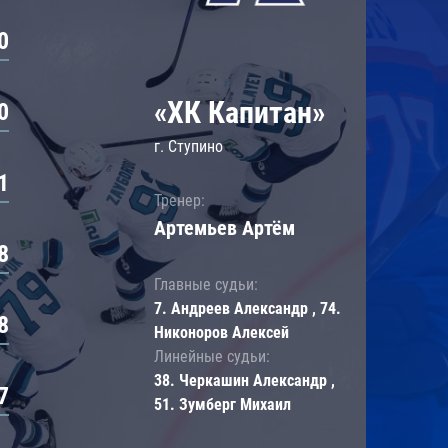
0
«ХК Капитан»
0
г. Ступино
1
Тренер:
Артемьев Артём
8
Главные судьи:
7. Андреев Александр , 74.
8
Никоноров Алексей
Линейные судьи:
38. Черкашин Александр ,
7
51. Зумберг Михаил