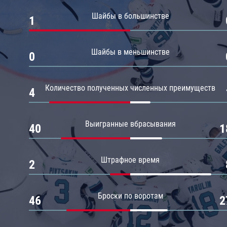
Амур
Шайбы в большинстве
1
Барыс
Салават Юлаев
Шайбы в меньшинстве
0
Сибирь
Количество полученных численных преимуществ
4
Выигранные вбрасывания
40
1
Штрафное время
2
Броски по воротам
46
2