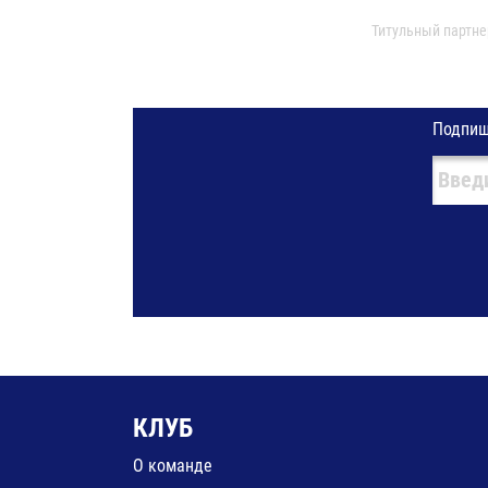
Титульный партне
Подпиш
КЛУБ
О команде