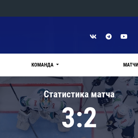
Конференция «Восток»
Дивизион Харламова
Автомобилист
сляции
Ак Барс
КОМАНДА
МАТЧ
Металлург Мг
Нефтехимик
 трансляции
Статистика матча
Трактор
магазин
3:2
Дивизион Чернышева
Авангард
ние КХЛ
Адмирал