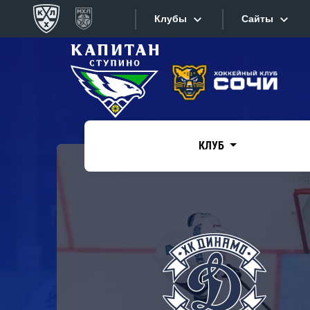
Клубы
Сайты
Конференция «Запад»
Сайты
Дивизион Боброва
Лада
Видеотран
СКА
КЛУБ
Хайлайты
Спартак
Торпедо
Текстовые
ХК Сочи
Интернет-
Дивизион Тарасова
Фотобанк
Динамо Мн
Приложе
Динамо М