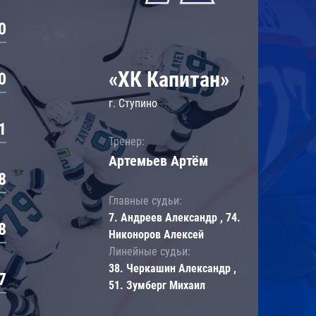
0
«ХК Капитан»
0
г. Ступино
1
Тренер:
Артемьев Артём
8
Главные судьи:
7. Андреев Александр , 74.
8
Никоноров Алексей
Линейные судьи:
38. Черкашин Александр ,
7
51. Зумберг Михаил