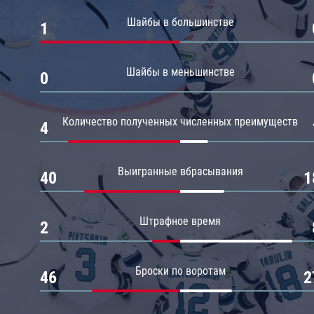
Амур
Шайбы в большинстве
1
Барыс
Салават Юлаев
Шайбы в меньшинстве
0
Сибирь
Количество полученных численных преимуществ
4
Выигранные вбрасывания
40
1
Штрафное время
2
Броски по воротам
46
2