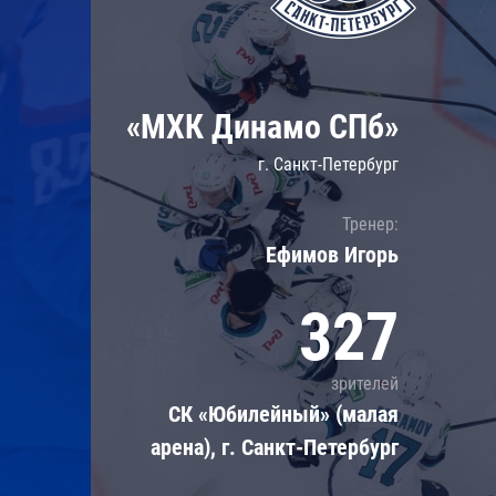
Локомотив
Северсталь
ЦСКА
«МХК Динамо СПб»
Шанхайские Драконы
г. Санкт-Петербург
Тренер:
Ефимов Игорь
327
зрителей
СК «Юбилейный» (малая
арена), г. Санкт-Петербург