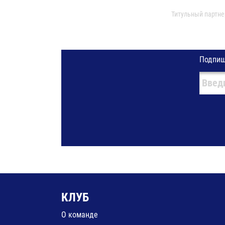
Титульный партне
Подпиш
КЛУБ
О команде