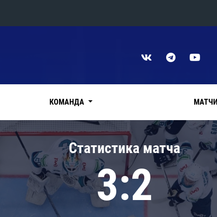
Конференция «Восток»
Дивизион Харламова
Автомобилист
сляции
Ак Барс
КОМАНДА
МАТЧ
Металлург Мг
Нефтехимик
 трансляции
Статистика матча
Трактор
магазин
3:2
Дивизион Чернышева
Авангард
ние КХЛ
Адмирал