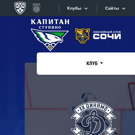
Клубы
Сайты
Конференция «Запад»
Сайты
Дивизион Боброва
Лада
Видеотран
СКА
КЛУБ
Хайлайты
Спартак
Торпедо
Текстовые
ХК Сочи
Интернет-
Дивизион Тарасова
Фотобанк
Динамо Мн
Приложе
Динамо М