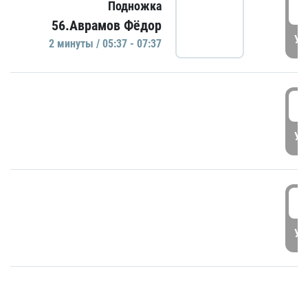
0
Подножка
56.Аврамов Фёдор
УД
2 минуты / 05:37 - 07:37
0
УД
1
УД