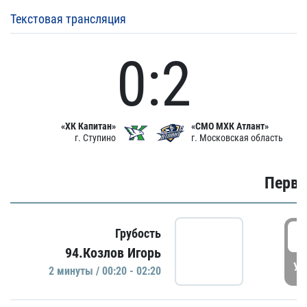
Текстовая трансляция
0:2
«ХК Капитан»
«СМО МХК Атлант»
г. Ступино
г. Московская область
Первы
0
Грубость
94.Козлов Игорь
УД
2 минуты / 00:20 - 02:20