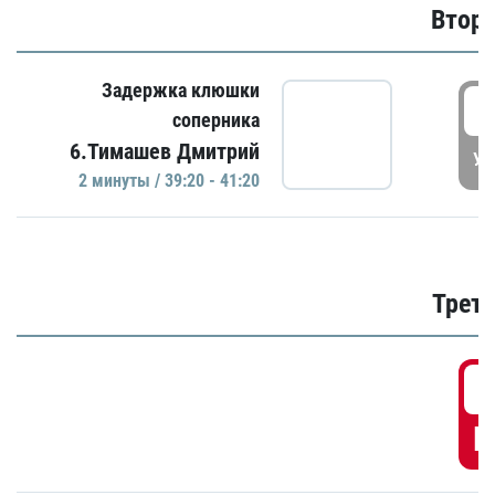
Второ
Задержка клюшки
3
соперника
6.Тимашев Дмитрий
УД
2 минуты / 39:20 - 41:20
Трети
5
Г