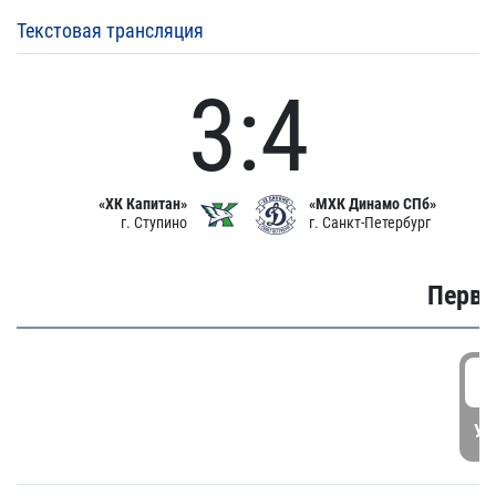
Текстовая трансляция
3:4
«ХК Капитан»
«МХК Динамо СПб»
г. Ступино
г. Санкт-Петербург
Первы
1
УД