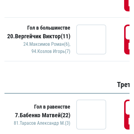
Г
Гол в большинстве
3
20.Вергейчик Виктор(11)
Г
24.Максимов Роман(6)
,
94.Козлов Игорь(7)
Трети
4
Гол в равенстве
7.Бабенко Матвей(22)
Г
81.Тарасов Александр М.(3)