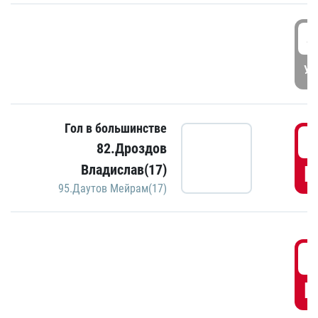
4
УД
Гол в большинстве
5
82.Дроздов
Владислав(17)
Г
95.Даутов Мейрам(17)
5
Г