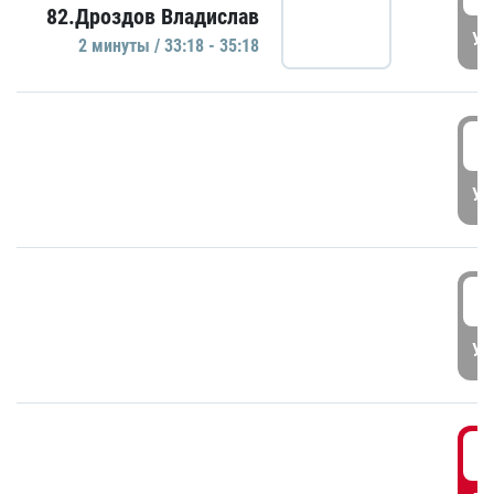
82.Дроздов Владислав
УД
2 минуты / 33:18 - 35:18
3
УД
3
УД
3