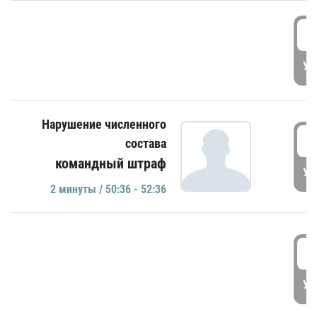
4
УД
Нарушение численного
5
состава
командный штраф
УД
2 минуты / 50:36 - 52:36
5
УД