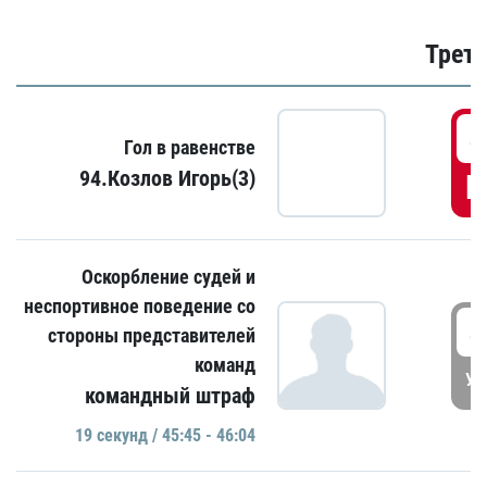
Трети
4
Гол в равенстве
94.Козлов Игорь(3)
Г
Оскорбление судей и
неспортивное поведение со
4
стороны представителей
команд
УД
командный штраф
19 секунд / 45:45 - 46:04