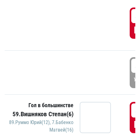
4
Г
4
УД
Гол в большинстве
4
59.Вишняков Степан(6)
Г
89.Руммо Юрий(12)
,
7.Бабенко
Матвей(16)