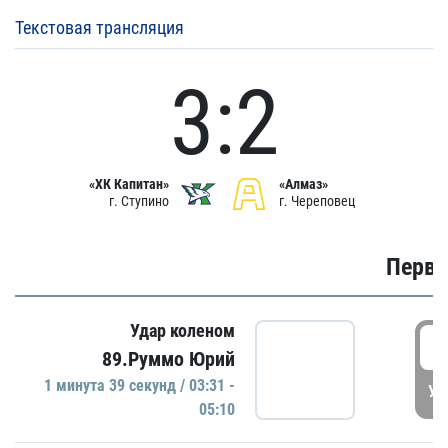
Текстовая трансляция
3:2
«ХК Капитан»
«Алмаз»
г. Ступино
г. Череповец
Первы
Удар коленом
0
89.Руммо Юрий
1 минутa 39 секунд / 03:31 -
УД
05:10