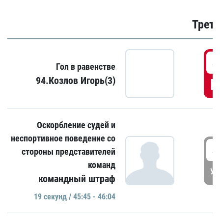
Трети
4
Гол в равенстве
94.Козлов Игорь(3)
Г
Оскорбление судей и
неспортивное поведение со
4
стороны представителей
команд
УД
командный штраф
19 секунд / 45:45 - 46:04