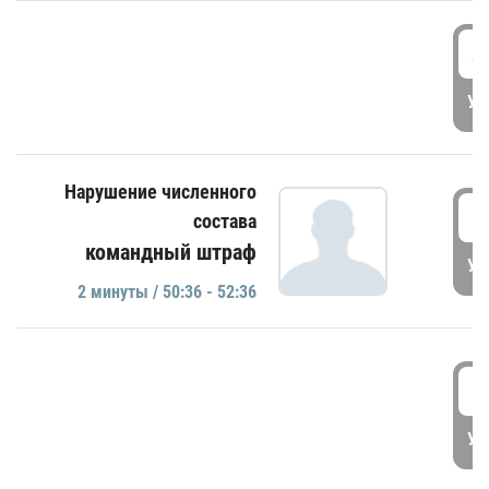
4
УД
Нарушение численного
5
состава
командный штраф
УД
2 минуты / 50:36 - 52:36
5
УД