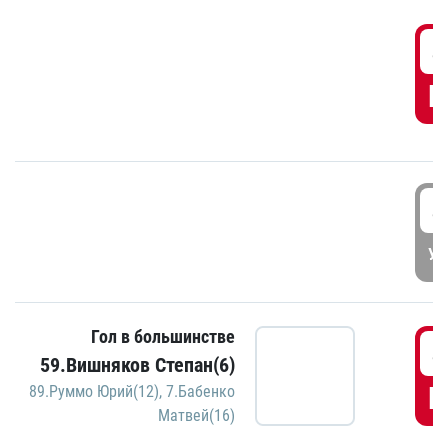
4
Г
4
УД
Гол в большинстве
4
59.Вишняков Степан(6)
Г
89.Руммо Юрий(12)
,
7.Бабенко
Матвей(16)