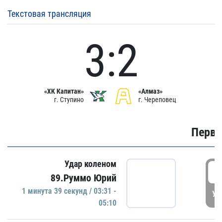
Текстовая трансляция
3:2
«ХК Капитан»
«Алмаз»
г. Ступино
г. Череповец
Первы
Удар коленом
0
89.Руммо Юрий
1 минутa 39 секунд / 03:31 -
УД
05:10