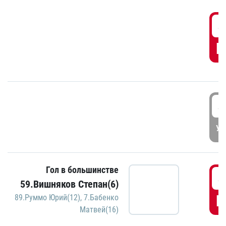
4
Г
4
УД
Гол в большинстве
4
59.Вишняков Степан(6)
Г
89.Руммо Юрий(12)
,
7.Бабенко
Матвей(16)