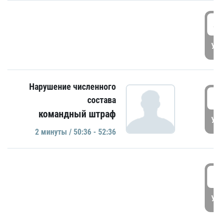
4
УД
Нарушение численного
5
состава
командный штраф
УД
2 минуты / 50:36 - 52:36
5
УД