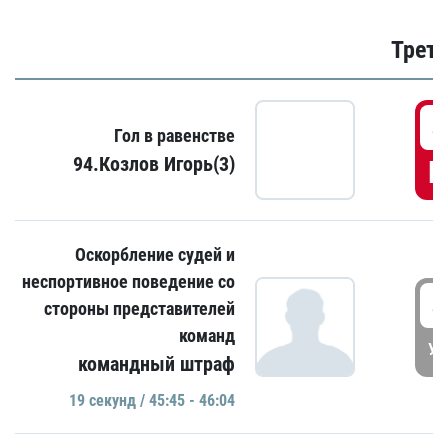
Трети
4
Гол в равенстве
94.Козлов Игорь(3)
Г
Оскорбление судей и
неспортивное поведение со
4
стороны представителей
команд
УД
командный штраф
19 секунд / 45:45 - 46:04