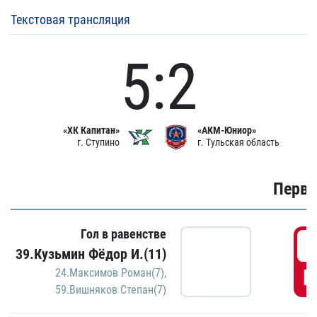
Текстовая трансляция
5:2
«ХК Капитан»
«АКМ-Юниор»
г. Ступино
г. Тульская область
Первы
Гол в равенстве
0
39.Кузьмин Фёдор И.(11)
Г
24.Максимов Роман(7)
,
59.Вишняков Степан(7)