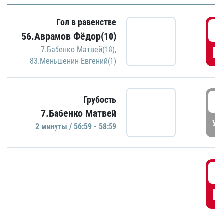
Гол в равенстве
5
56.Аврамов Фёдор(10)
Г
7.Бабенко Матвей(18)
,
83.Меньшенин Евгений(1)
5
Грубость
7.Бабенко Матвей
УД
2 минуты / 56:59 - 58:59
5
Г