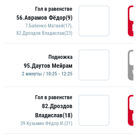
Гол в равенстве
0
56.Аврамов Фёдор(9)
Г
7.Бабенко Матвей(17)
,
82.Дроздов Владислав(23)
1
Подножка
95.Даутов Мейрам
УД
2 минуты / 10:25 - 12:25
Гол в равенстве
1
82.Дроздов
Владислав(18)
Г
39.Кузьмин Фёдор И.(31)