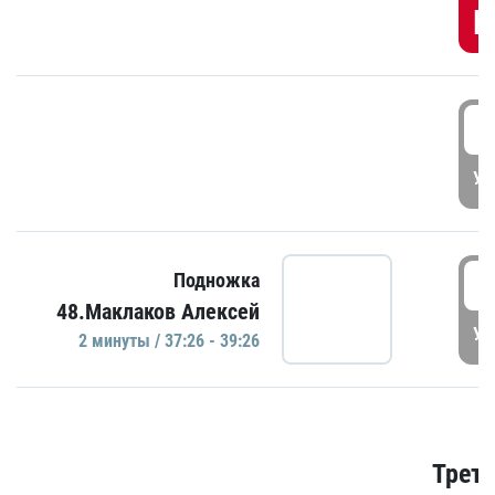
Г
3
УД
3
Подножка
48.Маклаков Алексей
УД
2 минуты / 37:26 - 39:26
Трети