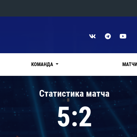
Конференция «Восток»
Дивизион Харламова
Автомобилист
сляции
Ак Барс
КОМАНДА
МАТЧ
Металлург Мг
Нефтехимик
 трансляции
Статистика матча
Трактор
магазин
5:2
Дивизион Чернышева
Авангард
ние КХЛ
Адмирал