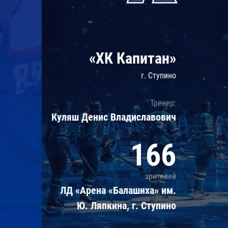
Локомотив
Северсталь
ЦСКА
«ХК Капитан»
Шанхайские Драконы
г. Ступино
Тренер:
Куляш Денис Владиславович
166
зрителей
ЛД «Арена «Балашиха» им.
Ю. Ляпкина, г. Ступино