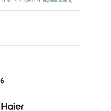
21.Игонин Вадим(8)
,
81.Гендунов Эсэн(10)
26