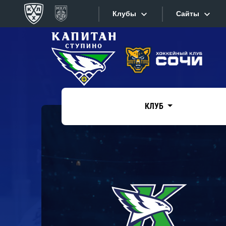
Клубы
Сайты
Конференция «Запад»
Сайты
Дивизион Боброва
Лада
Видеотран
СКА
КЛУБ
Хайлайты
Спартак
Торпедо
Текстовые
ХК Сочи
Интернет-
Дивизион Тарасова
Фотобанк
Динамо Мн
Приложе
Динамо М