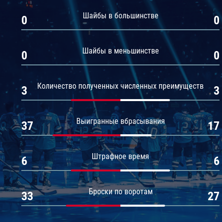
Амур
Шайбы в большинстве
0
0
Барыс
Салават Юлаев
Шайбы в меньшинстве
0
0
Сибирь
Количество полученных численных преимуществ
3
3
Выигранные вбрасывания
37
17
Штрафное время
6
6
Броски по воротам
33
27