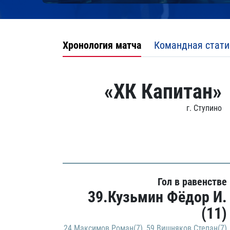
Хронология матча
Командная стати
«ХК Капитан»
г. Ступино
Гол в равенстве
39.Кузьмин Фёдор И.
(11)
24.Максимов Роман(7)
,
59.Вишняков Степан(7)