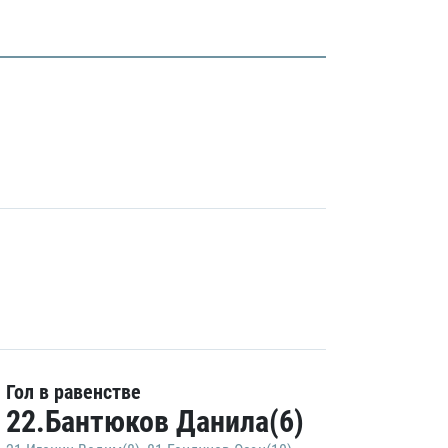
Гол в равенстве
22.Бантюков Данила(6)