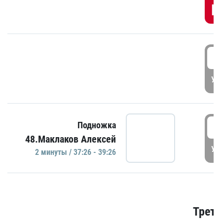
Г
3
УД
3
Подножка
48.Маклаков Алексей
УД
2 минуты / 37:26 - 39:26
Трети