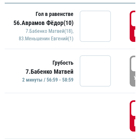
Гол в равенстве
5
56.Аврамов Фёдор(10)
Г
7.Бабенко Матвей(18)
,
83.Меньшенин Евгений(1)
5
Грубость
7.Бабенко Матвей
УД
2 минуты / 56:59 - 58:59
5
Г