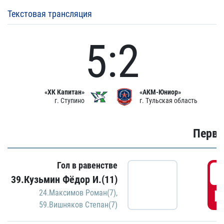
Текстовая трансляция
5:2
«ХК Капитан»
«АКМ-Юниор»
г. Ступино
г. Тульская область
Первы
Гол в равенстве
0
39.Кузьмин Фёдор И.(11)
Г
24.Максимов Роман(7)
,
59.Вишняков Степан(7)