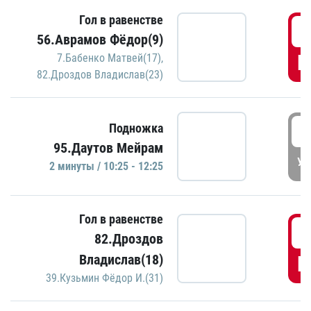
Гол в равенстве
0
56.Аврамов Фёдор(9)
Г
7.Бабенко Матвей(17)
,
82.Дроздов Владислав(23)
1
Подножка
95.Даутов Мейрам
УД
2 минуты / 10:25 - 12:25
Гол в равенстве
1
82.Дроздов
Владислав(18)
Г
39.Кузьмин Фёдор И.(31)