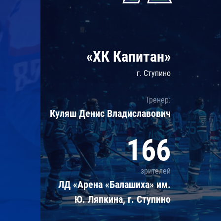
Локомотив
Северсталь
ЦСКА
«ХК Капитан»
Шанхайские Драконы
г. Ступино
Тренер:
Куляш Денис Владиславович
166
зрителей
ЛД «Арена «Балашиха» им.
Ю. Ляпкина, г. Ступино