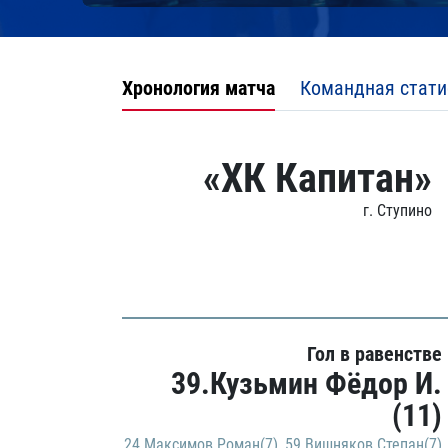
Хронология матча
Командная стати
«ХК Капитан»
г. Ступино
Гол в равенстве
39.Кузьмин Фёдор И.
(11)
24.Максимов Роман(7)
,
59.Вишняков Степан(7)