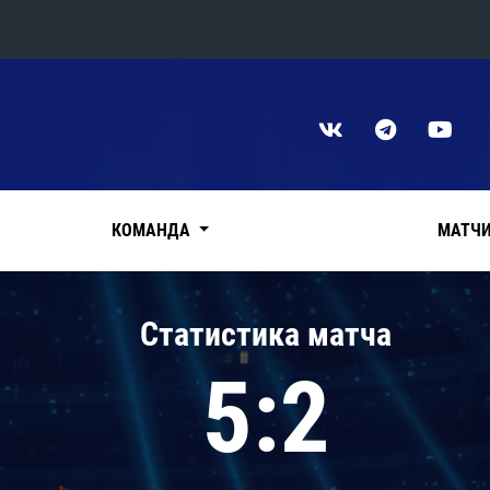
Конференция «Восток»
Дивизион Харламова
Автомобилист
сляции
Ак Барс
КОМАНДА
МАТЧ
Металлург Мг
Нефтехимик
 трансляции
Статистика матча
Трактор
магазин
5:2
Дивизион Чернышева
Авангард
ние КХЛ
Адмирал