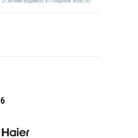
21.Игонин Вадим(8)
,
81.Гендунов Эсэн(10)
26