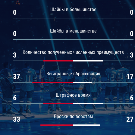
Амур
Шайбы в большинстве
0
0
Барыс
Салават Юлаев
Шайбы в меньшинстве
0
0
Сибирь
Количество полученных численных преимуществ
3
3
Выигранные вбрасывания
37
17
Штрафное время
6
6
Броски по воротам
33
27