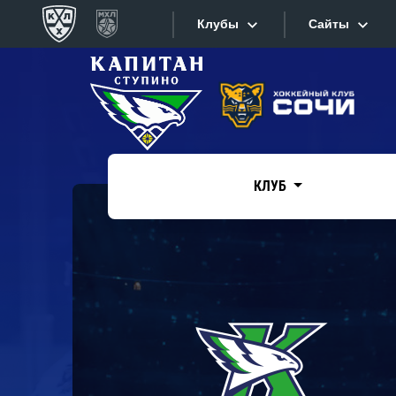
Клубы
Сайты
Конференция «Запад»
Сайты
Дивизион Боброва
Лада
Видеотран
СКА
КЛУБ
Хайлайты
Спартак
Торпедо
Текстовые
ХК Сочи
Интернет-
Дивизион Тарасова
Фотобанк
Динамо Мн
Приложе
Динамо М