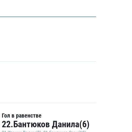
Гол в равенстве
22.Бантюков Данила(6)