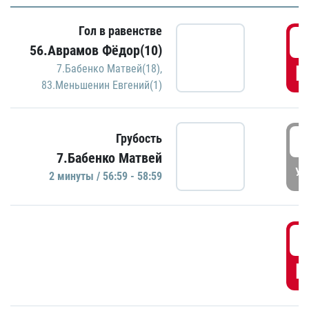
Гол в равенстве
5
56.Аврамов Фёдор(10)
Г
7.Бабенко Матвей(18)
,
83.Меньшенин Евгений(1)
5
Грубость
7.Бабенко Матвей
УД
2 минуты / 56:59 - 58:59
5
Г