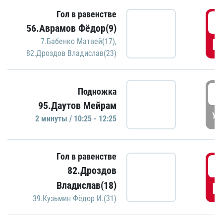
Гол в равенстве
0
56.Аврамов Фёдор(9)
Г
7.Бабенко Матвей(17)
,
82.Дроздов Владислав(23)
1
Подножка
95.Даутов Мейрам
УД
2 минуты / 10:25 - 12:25
Гол в равенстве
1
82.Дроздов
Владислав(18)
Г
39.Кузьмин Фёдор И.(31)