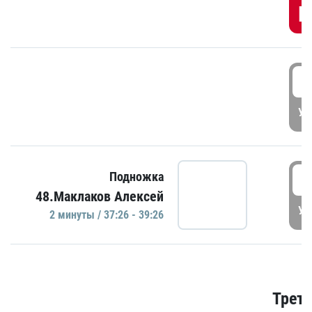
Г
3
УД
3
Подножка
48.Маклаков Алексей
УД
2 минуты / 37:26 - 39:26
Трети