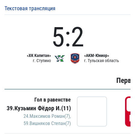
Текстовая трансляция
5:2
«ХК Капитан»
«АКМ-Юниор»
г. Ступино
г. Тульская область
Первы
Гол в равенстве
0
39.Кузьмин Фёдор И.(11)
Г
24.Максимов Роман(7)
,
59.Вишняков Степан(7)