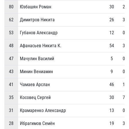
80
Юзбашян Роман
30
2
62
Димитров Никита
26
3
53
Губанов Александр
12
0
48
Афанасьев Никита К.
54
3
47
Мачулин Василий
5
0
43
Минин Вениамин
9
0
41
Чамаев Арслан
46
1
35
Косовец Сергей
30
7
31
Крамаренко Александр
13
0
28
Ибрагимов Семён
19
3