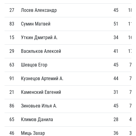
27
Лосев Александр
45
18
83
Сумин Матвей
51
11
15
Уткин Дмитрий А.
34
16
29
Васильков Алексей
41
17
63
Шевцов Егор
45
7
91
Кузнецов Артемий А.
44
7
21
Каменский Евгений
31
7
86
Зиновьев Илья А.
45
7
65
Климов Данила
28
4
46
Миць Захар
36
3