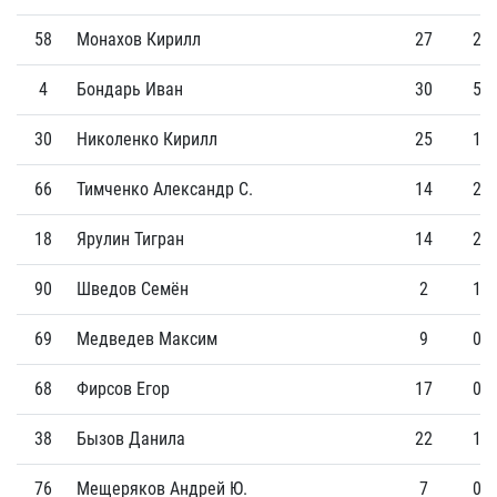
58
Монахов Кирилл
27
2
4
Бондарь Иван
30
5
30
Николенко Кирилл
25
1
66
Тимченко Александр С.
14
2
18
Ярулин Тигран
14
2
90
Шведов Семён
2
1
69
Медведев Максим
9
0
68
Фирсов Егор
17
0
38
Бызов Данила
22
1
76
Мещеряков Андрей Ю.
7
0