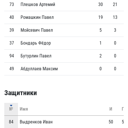
73
Плешков Артемий
30
21
40
Ромашкин Павел
19
13
39
Мойсевич Павел
5
3
37
Бондарь Фёдор
1
0
94
Бутурлин Павел
2
0
49
Абдуллаев Максим
0
0
Защитники
№
Имя
И
Г
84
Выдренков Иван
50
5