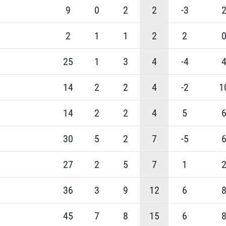
9
0
2
2
-3
2
1
1
2
2
25
1
3
4
-4
14
2
2
4
-2
1
14
2
2
4
5
30
5
2
7
-5
27
2
5
7
1
36
3
9
12
6
45
7
8
15
6