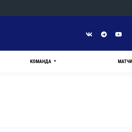
Конференция «Восток»
Дивизион Харламова
Автомобилист
сляции
Ак Барс
КОМАНДА
МАТЧ
Металлург Мг
Нефтехимик
 трансляции
Трактор
магазин
Дивизион Чернышева
Авангард
ние КХЛ
Адмирал