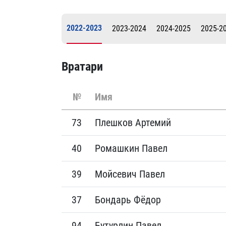
Локомотив
Северсталь
2022-2023
2023-2024
2024-2025
2025-2
ЦСКА
Шанхайские Драконы
Вратари
№
Имя
73
Плешков Артемий
40
Ромашкин Павел
39
Мойсевич Павел
37
Бондарь Фёдор
94
Бутурлин Павел