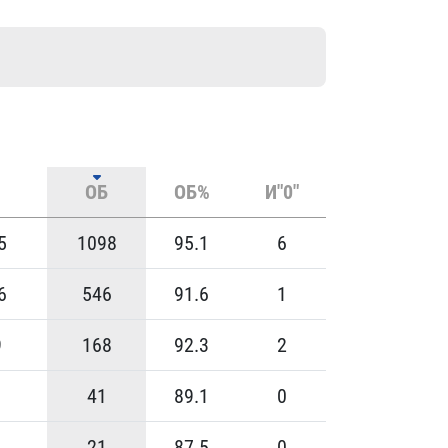
ОБ
ОБ%
И"0"
5
1098
95.1
6
6
546
91.6
1
9
168
92.3
2
41
89.1
0
21
87.5
0