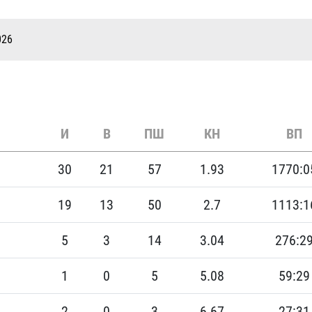
Амур
Барыс
026
Салават Юлаев
Сибирь
И
В
ПШ
КН
ВП
30
21
57
1.93
1770:0
19
13
50
2.7
1113:1
5
3
14
3.04
276:2
1
0
5
5.08
59:29
2
0
3
6.67
27:31