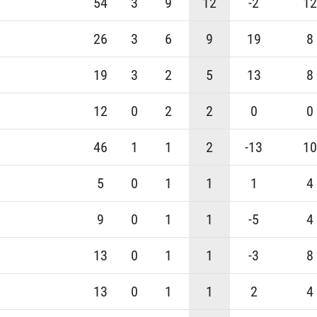
54
3
9
12
-2
12
26
3
6
9
19
8
19
3
2
5
13
8
12
0
2
2
0
0
46
1
1
2
-13
10
5
0
1
1
1
4
9
0
1
1
-5
4
13
0
1
1
-3
8
13
0
1
1
2
4