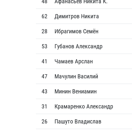
48
Афанасьев Никита К.
62
Димитров Никита
28
Ибрагимов Семён
53
Губанов Александр
41
Чамаев Арслан
47
Мачулин Василий
43
Минин Вениамин
31
Крамаренко Александр
26
Пашуто Владислав