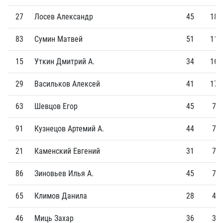
27
Лосев Александр
45
18
83
Сумин Матвей
51
11
15
Уткин Дмитрий А.
34
16
29
Васильков Алексей
41
17
63
Шевцов Егор
45
7
91
Кузнецов Артемий А.
44
7
21
Каменский Евгений
31
7
86
Зиновьев Илья А.
45
7
65
Климов Данила
28
4
46
Миць Захар
36
3