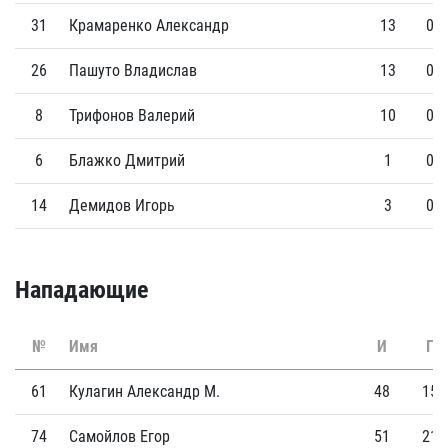
31
Крамаренко Александр
13
0
26
Пашуто Владислав
13
0
8
Трифонов Валерий
10
0
6
Блажко Дмитрий
1
0
14
Демидов Игорь
3
0
Нападающие
№
Имя
И
Г
61
Кулагин Александр М.
48
15
74
Самойлов Егор
51
21