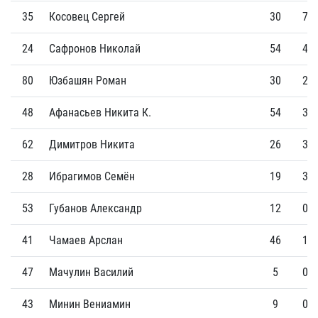
35
Косовец Сергей
30
7
24
Сафронов Николай
54
4
80
Юзбашян Роман
30
2
48
Афанасьев Никита К.
54
3
62
Димитров Никита
26
3
28
Ибрагимов Семён
19
3
53
Губанов Александр
12
0
41
Чамаев Арслан
46
1
47
Мачулин Василий
5
0
43
Минин Вениамин
9
0