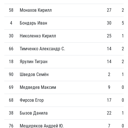
58
Монахов Кирилл
27
2
4
Бондарь Иван
30
5
30
Николенко Кирилл
25
1
66
Тимченко Александр С.
14
2
18
Ярулин Тигран
14
2
90
Шведов Семён
2
1
69
Медведев Максим
9
0
68
Фирсов Егор
17
0
38
Бызов Данила
22
1
76
Мещеряков Андрей Ю.
7
0