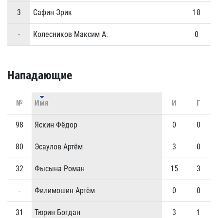
3
Сафин Эрик
18
0
-
Колесников Максим А.
0
0
Нападающие
№
Имя
И
Г
98
Яскин Фёдор
0
0
80
Эсаулов Артём
3
0
32
Фысына Роман
15
3
-
Филимошин Артём
0
0
31
Тюрин Богдан
3
1