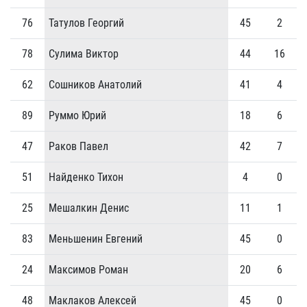
76
Татулов Георгий
45
2
78
Сулима Виктор
44
16
62
Сошников Анатолий
41
4
89
Руммо Юрий
18
6
47
Раков Павел
42
7
51
Найденко Тихон
4
0
25
Мешалкин Денис
11
1
83
Меньшенин Евгений
45
0
24
Максимов Роман
20
6
48
Маклаков Алексей
45
0