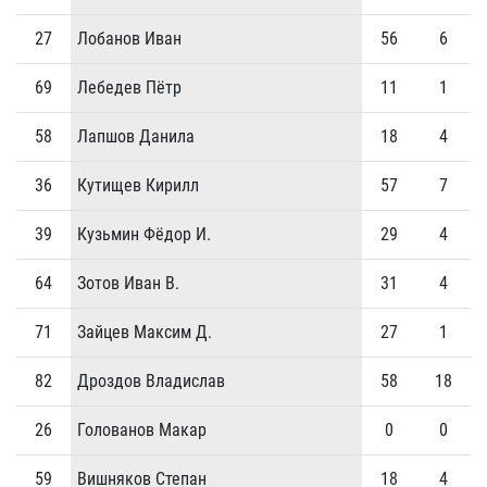
27
Лобанов Иван
56
6
69
Лебедев Пётр
11
1
58
Лапшов Данила
18
4
36
Кутищев Кирилл
57
7
39
Кузьмин Фёдор И.
29
4
64
Зотов Иван В.
31
4
71
Зайцев Максим Д.
27
1
82
Дроздов Владислав
58
18
26
Голованов Макар
0
0
59
Вишняков Степан
18
4