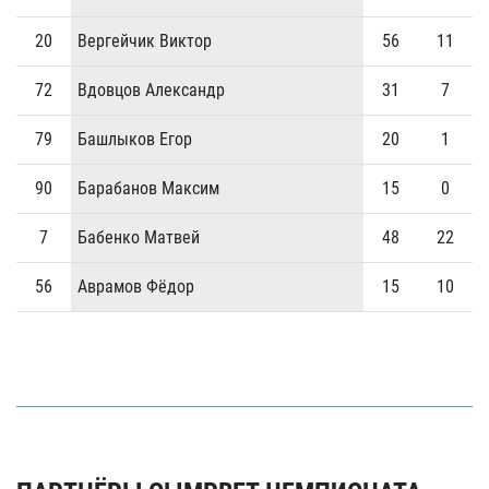
20
Вергейчик Виктор
56
11
72
Вдовцов Александр
31
7
79
Башлыков Егор
20
1
90
Барабанов Максим
15
0
7
Бабенко Матвей
48
22
56
Аврамов Фёдор
15
10