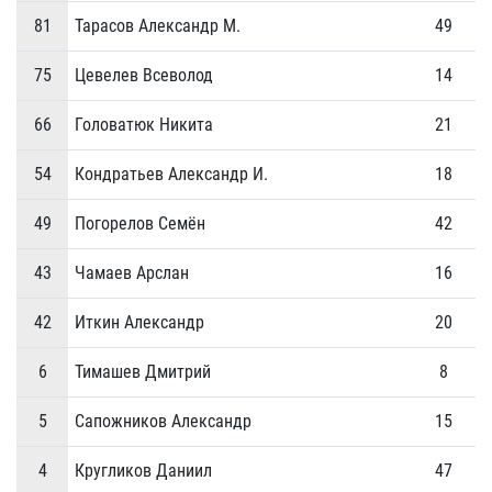
81
Тарасов Александр М.
49
1
75
Цевелев Всеволод
14
2
66
Головатюк Никита
21
0
54
Кондратьев Александр И.
18
0
49
Погорелов Семён
42
5
43
Чамаев Арслан
16
0
42
Иткин Александр
20
0
6
Тимашев Дмитрий
8
0
5
Сапожников Александр
15
3
4
Кругликов Даниил
47
1