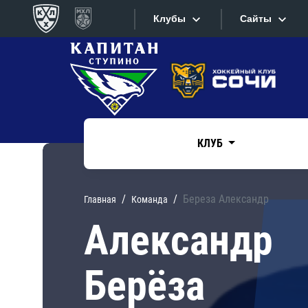
Клубы
Сайты
Конференция «Запад»
Сайты
Дивизион Боброва
Лада
Видеотран
СКА
КЛУБ
Хайлайты
Спартак
Торпедо
Текстовые
Береза Александр
Главная
Кoманда
ХК Сочи
Интернет-
Александр
Дивизион Тарасова
Фотобанк
Берёза
Динамо Мн
Приложе
Динамо М