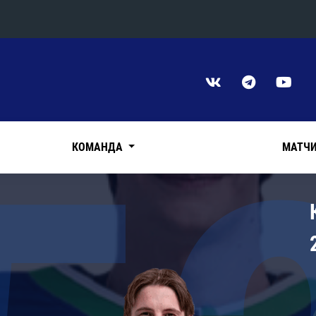
Конференция «Восток»
Дивизион Харламова
Автомобилист
сляции
Ак Барс
КОМАНДА
МАТЧ
Металлург Мг
Нефтехимик
 трансляции
Трактор
магазин
Дивизион Чернышева
Авангард
ние КХЛ
Адмирал