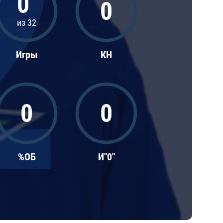
2
0
0
из 32
Игры
КН
0
0
%ОБ
И"0"