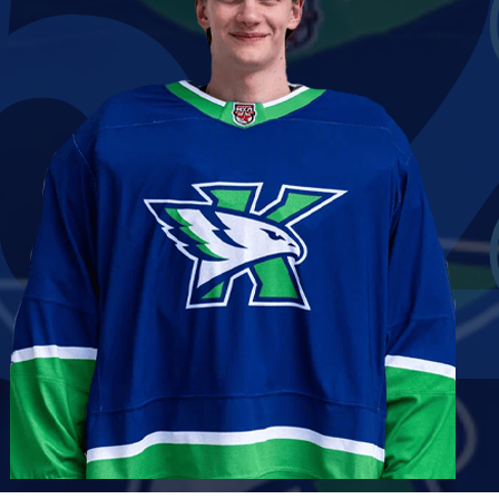
5
Амур
Барыс
Салават Юлаев
Сибирь