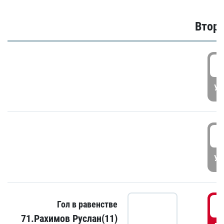
Второ
2
УД
3
УД
3
Гол в равенстве
71.Рахимов Руслан(11)