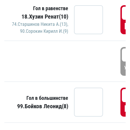
Гол в равенстве
1
18.Хузин Ренат(10)
Г
74.Старшинов Никита А.(13)
,
90.Сорокин Кирилл И.(9)
1
УД
1
Гол в большинстве
99.Бойков Леонид(8)
Г