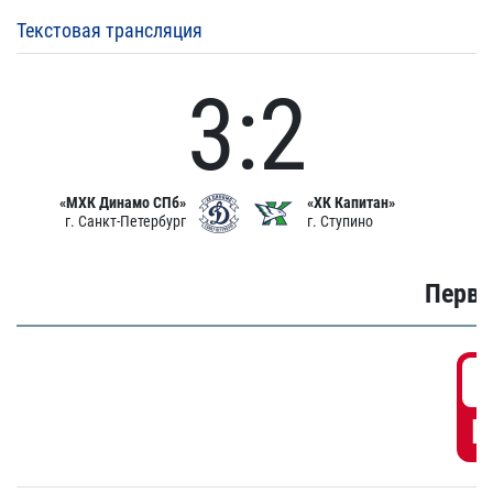
Текстовая трансляция
3:2
«МХК Динамо СПб»
«ХК Капитан»
г. Санкт-Петербург
г. Ступино
Первы
0
Г