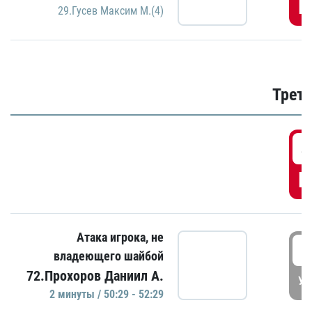
Г
29.Гусев Максим М.(4)
Трети
4
Г
Атака игрока, не
5
владеющего шайбой
72.Прохоров Даниил А.
УД
2 минуты / 50:29 - 52:29