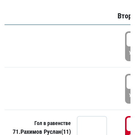
Второ
2
УД
3
УД
3
Гол в равенстве
71.Рахимов Руслан(11)