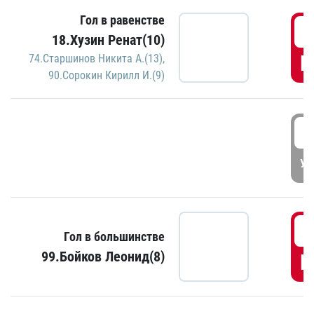
Гол в равенстве
1
18.Хузин Ренат(10)
Г
74.Старшинов Никита А.(13)
,
90.Сорокин Кирилл И.(9)
1
УД
1
Гол в большинстве
99.Бойков Леонид(8)
Г