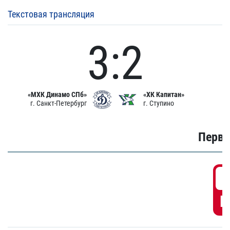
Текстовая трансляция
3:2
«МХК Динамо СПб»
«ХК Капитан»
г. Санкт-Петербург
г. Ступино
Первы
0
Г