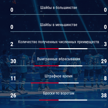
Амур
Шайбы в большинстве
0
0
Барыс
Салават Юлаев
Шайбы в меньшинстве
0
0
Сибирь
Количество полученных численных преимуществ
2
3
Выигранные вбрасывания
30
29
Штрафное время
11
8
Броски по воротам
26
38