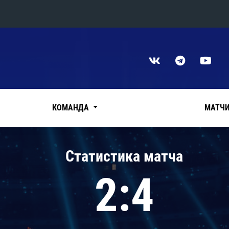
Конференция «Восток»
Дивизион Харламова
Автомобилист
сляции
Ак Барс
КОМАНДА
МАТЧ
Металлург Мг
Нефтехимик
 трансляции
Статистика матча
Трактор
магазин
2:4
Дивизион Чернышева
Авангард
ние КХЛ
Адмирал