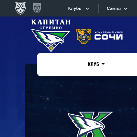
Клубы
Сайты
Конференция «Запад»
Сайты
Дивизион Боброва
Лада
Видеотран
СКА
КЛУБ
Хайлайты
Спартак
Торпедо
Текстовые
ХК Сочи
Интернет-
Дивизион Тарасова
Фотобанк
Динамо Мн
Приложе
Динамо М