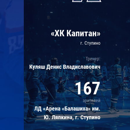
Локомотив
Северсталь
ЦСКА
«ХК Капитан»
Шанхайские Драконы
г. Ступино
Тренер:
Куляш Денис Владиславович
167
зрителей
ЛД «Арена «Балашиха» им.
Ю. Ляпкина, г. Ступино