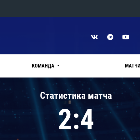
Конференция «Восток»
Дивизион Харламова
Автомобилист
сляции
Ак Барс
КОМАНДА
МАТЧ
Металлург Мг
Нефтехимик
 трансляции
Статистика матча
Трактор
магазин
2:4
Дивизион Чернышева
Авангард
ние КХЛ
Адмирал