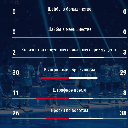
Амур
Шайбы в большинстве
0
0
Барыс
Салават Юлаев
Шайбы в меньшинстве
0
0
Сибирь
Количество полученных численных преимуществ
2
3
Выигранные вбрасывания
30
29
Штрафное время
11
8
Броски по воротам
26
38