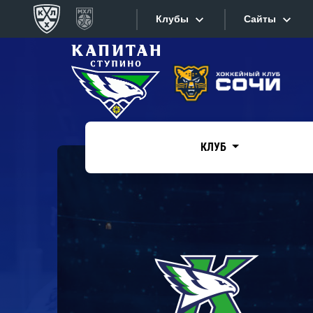
Клубы
Сайты
Конференция «Запад»
Сайты
Дивизион Боброва
Лада
Видеотран
СКА
КЛУБ
Хайлайты
Спартак
Торпедо
Текстовые
ХК Сочи
Интернет-
Дивизион Тарасова
Фотобанк
Динамо Мн
Приложе
Динамо М