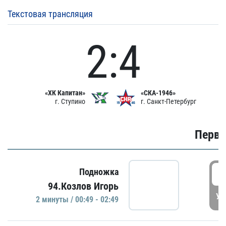
Текстовая трансляция
2:4
«ХК Капитан»
«СКА-1946»
г. Ступино
г. Санкт-Петербург
Первы
0
Подножка
94.Козлов Игорь
УД
2 минуты / 00:49 - 02:49