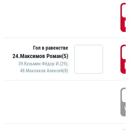
0
Г
Гол в равенстве
1
24.Максимов Роман(5)
Г
39.Кузьмин Фёдор И.(29)
,
48.Маклаков Алексей(8)
1
УД