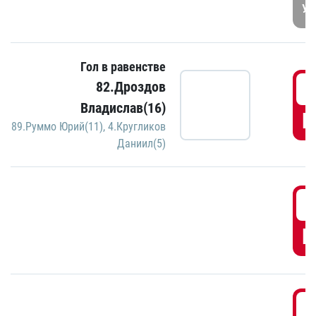
УД
Гол в равенстве
3
82.Дроздов
Владислав(16)
Г
89.Руммо Юрий(11)
,
4.Кругликов
Даниил(5)
3
Г
3