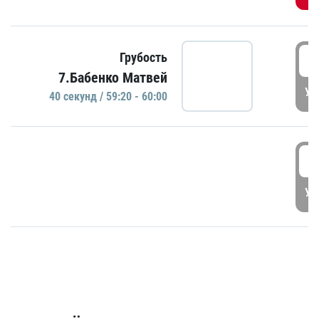
5
Грубость
7.Бабенко Матвей
УД
40 секунд / 59:20 - 60:00
5
УД