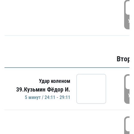
1
УД
Второ
2
Удар коленом
39.Кузьмин Фёдор И.
УД
5 минут / 24:11 - 29:11
2