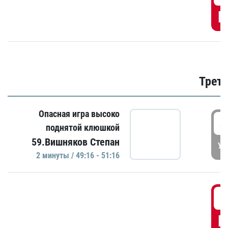
Г
Трети
Опасная игра высоко
4
поднятой клюшкой
59.Вишняков Степан
УД
2 минуты / 49:16 - 51:16
5
Г