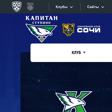
Клубы
Сайты
Конференция «Запад»
Сайты
Дивизион Боброва
Лада
Видеотран
СКА
КЛУБ
Хайлайты
Спартак
Торпедо
Текстовые
ХК Сочи
Интернет-
Дивизион Тарасова
Фотобанк
Динамо Мн
Приложе
Динамо М