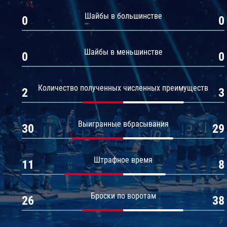
Амур
Шайбы в большинстве
0
0
Барыс
Салават Юлаев
Шайбы в меньшинстве
0
0
Сибирь
Количество полученных численных преимуществ
2
3
Выигранные вбрасывания
30
29
Штрафное время
11
8
Броски по воротам
26
38