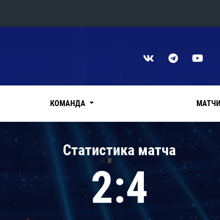
Конференция «Восток»
Дивизион Харламова
Автомобилист
сляции
Ак Барс
КОМАНДА
МАТЧ
Металлург Мг
Нефтехимик
 трансляции
Статистика матча
Трактор
магазин
2:4
Дивизион Чернышева
Авангард
ние КХЛ
Адмирал