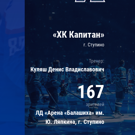
Локомотив
Северсталь
ЦСКА
«ХК Капитан»
Шанхайские Драконы
г. Ступино
Тренер:
Куляш Денис Владиславович
167
зрителей
ЛД «Арена «Балашиха» им.
Ю. Ляпкина, г. Ступино