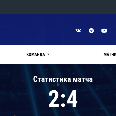
Конференция «Восток»
Дивизион Харламова
Автомобилист
сляции
Ак Барс
КОМАНДА
МАТЧ
Металлург Мг
Нефтехимик
 трансляции
Статистика матча
Трактор
магазин
2:4
Дивизион Чернышева
Авангард
ние КХЛ
Адмирал