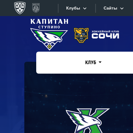
Клубы
Сайты
Конференция «Запад»
Сайты
Дивизион Боброва
Лада
Видеотран
СКА
КЛУБ
Хайлайты
Спартак
Торпедо
Текстовые
ХК Сочи
Интернет-
Дивизион Тарасова
Фотобанк
Динамо Мн
Приложе
Динамо М