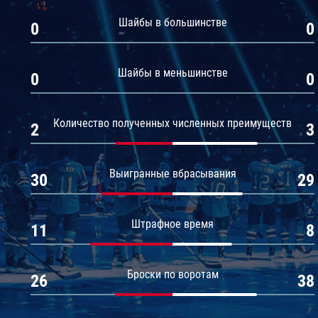
Амур
Шайбы в большинстве
0
0
Барыс
Салават Юлаев
Шайбы в меньшинстве
0
0
Сибирь
Количество полученных численных преимуществ
2
3
Выигранные вбрасывания
30
29
Штрафное время
11
8
Броски по воротам
26
38