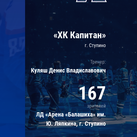
Локомотив
Северсталь
ЦСКА
«ХК Капитан»
Шанхайские Драконы
г. Ступино
Тренер:
Куляш Денис Владиславович
167
зрителей
ЛД «Арена «Балашиха» им.
Ю. Ляпкина, г. Ступино