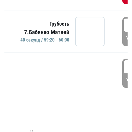
5
Грубость
7.Бабенко Матвей
УД
40 секунд / 59:20 - 60:00
5
УД