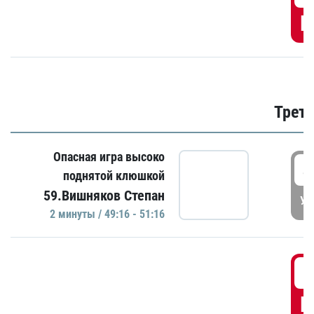
Г
Трети
Опасная игра высоко
4
поднятой клюшкой
59.Вишняков Степан
УД
2 минуты / 49:16 - 51:16
5
Г