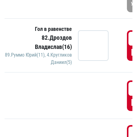
УД
Гол в равенстве
3
82.Дроздов
Владислав(16)
Г
89.Руммо Юрий(11)
,
4.Кругликов
Даниил(5)
3
Г
3