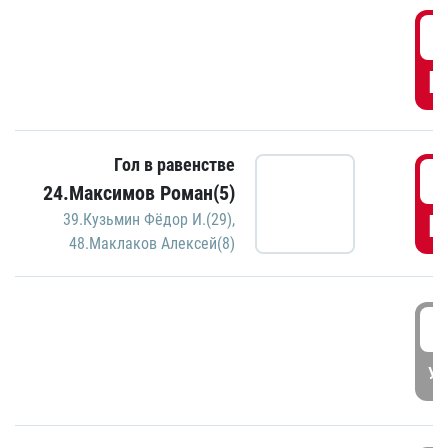
0
Г
Гол в равенстве
1
24.Максимов Роман(5)
Г
39.Кузьмин Фёдор И.(29)
,
48.Маклаков Алексей(8)
1
УД