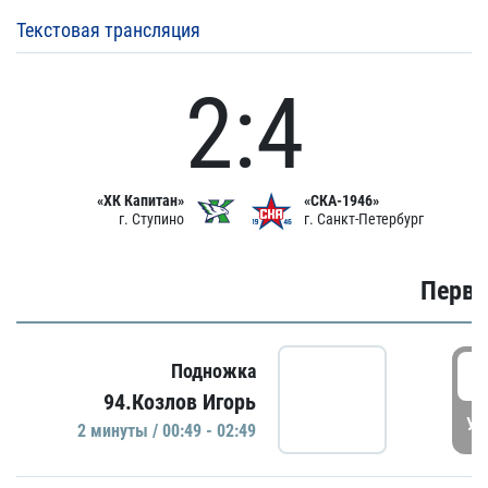
Текстовая трансляция
2:4
«ХК Капитан»
«СКА-1946»
г. Ступино
г. Санкт-Петербург
Первы
0
Подножка
94.Козлов Игорь
УД
2 минуты / 00:49 - 02:49