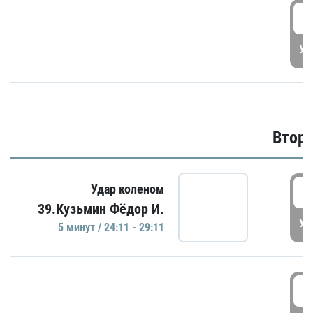
1
УД
Второ
2
Удар коленом
39.Кузьмин Фёдор И.
УД
5 минут / 24:11 - 29:11
2