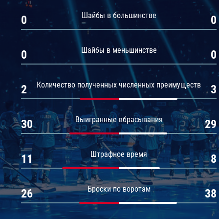
Амур
Шайбы в большинстве
0
0
Барыс
Салават Юлаев
Шайбы в меньшинстве
0
0
Сибирь
Количество полученных численных преимуществ
2
3
Выигранные вбрасывания
30
29
Штрафное время
11
8
Броски по воротам
26
38