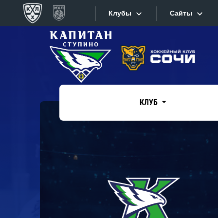
Клубы
Сайты
Конференция «Запад»
Сайты
Дивизион Боброва
Лада
Видеотран
СКА
КЛУБ
Хайлайты
Спартак
Торпедо
Текстовые
ХК Сочи
Интернет-
Дивизион Тарасова
Фотобанк
Динамо Мн
Приложе
Динамо М