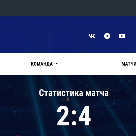
Конференция «Восток»
Дивизион Харламова
Автомобилист
сляции
Ак Барс
КОМАНДА
МАТЧ
Металлург Мг
Нефтехимик
 трансляции
Статистика матча
Трактор
магазин
2:4
Дивизион Чернышева
Авангард
ние КХЛ
Адмирал