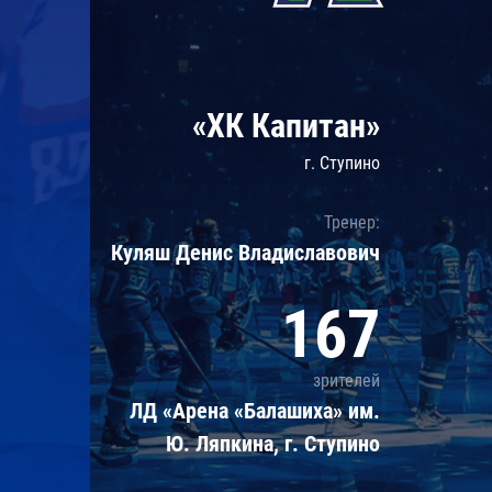
Локомотив
Северсталь
ЦСКА
«ХК Капитан»
Шанхайские Драконы
г. Ступино
Тренер:
Куляш Денис Владиславович
167
зрителей
ЛД «Арена «Балашиха» им.
Ю. Ляпкина, г. Ступино