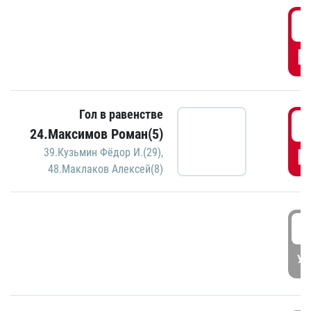
0
Г
Гол в равенстве
1
24.Максимов Роман(5)
Г
39.Кузьмин Фёдор И.(29)
,
48.Маклаков Алексей(8)
1
УД