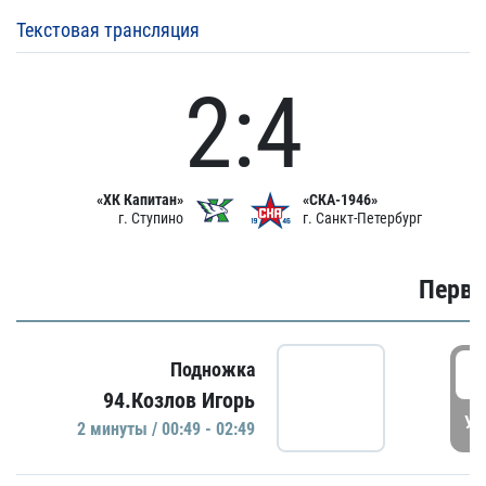
Текстовая трансляция
2:4
«ХК Капитан»
«СКА-1946»
г. Ступино
г. Санкт-Петербург
Первы
0
Подножка
94.Козлов Игорь
УД
2 минуты / 00:49 - 02:49