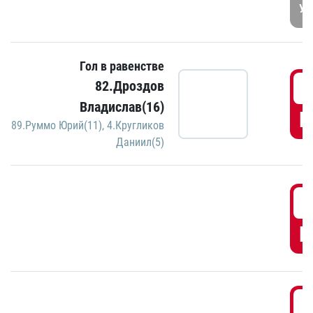
УД
Гол в равенстве
3
82.Дроздов
Владислав(16)
Г
89.Руммо Юрий(11)
,
4.Кругликов
Даниил(5)
3
Г
3