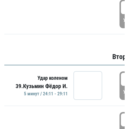
1
УД
Второ
2
Удар коленом
39.Кузьмин Фёдор И.
УД
5 минут / 24:11 - 29:11
2