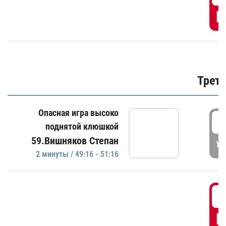
Г
Трети
Опасная игра высоко
4
поднятой клюшкой
59.Вишняков Степан
УД
2 минуты / 49:16 - 51:16
5
Г