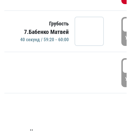
5
Грубость
7.Бабенко Матвей
УД
40 секунд / 59:20 - 60:00
5
УД