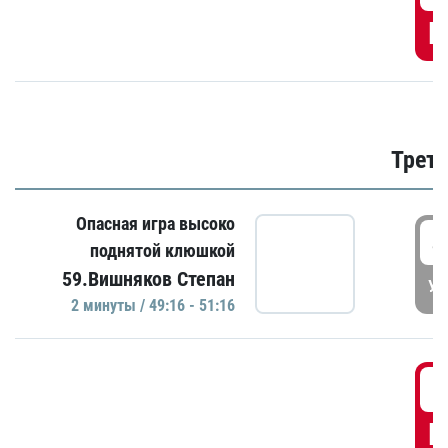
Г
Трети
Опасная игра высоко
4
поднятой клюшкой
59.Вишняков Степан
УД
2 минуты / 49:16 - 51:16
5
Г