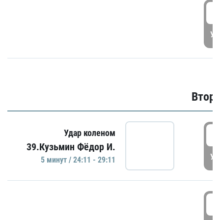
1
УД
Второ
2
Удар коленом
39.Кузьмин Фёдор И.
УД
5 минут / 24:11 - 29:11
2