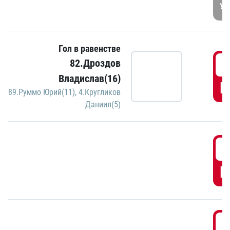
УД
Гол в равенстве
3
82.Дроздов
Владислав(16)
Г
89.Руммо Юрий(11)
,
4.Кругликов
Даниил(5)
3
Г
3