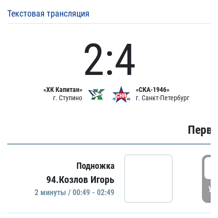
Текстовая трансляция
2:4
«ХК Капитан»
«СКА-1946»
г. Ступино
г. Санкт-Петербург
Первы
0
Подножка
94.Козлов Игорь
УД
2 минуты / 00:49 - 02:49