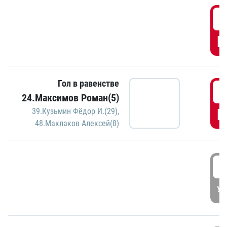
0
Г
Гол в равенстве
1
24.Максимов Роман(5)
Г
39.Кузьмин Фёдор И.(29)
,
48.Маклаков Алексей(8)
1
УД