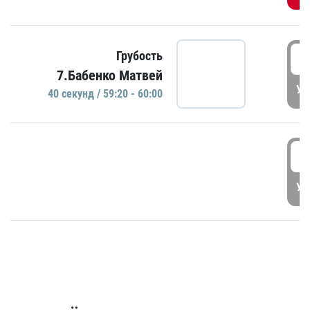
5
Грубость
7.Бабенко Матвей
УД
40 секунд / 59:20 - 60:00
5
УД